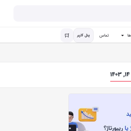
ا
تماس
پنل کاربر
1