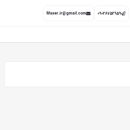
Maxer.ir@gmail.com
09028752959