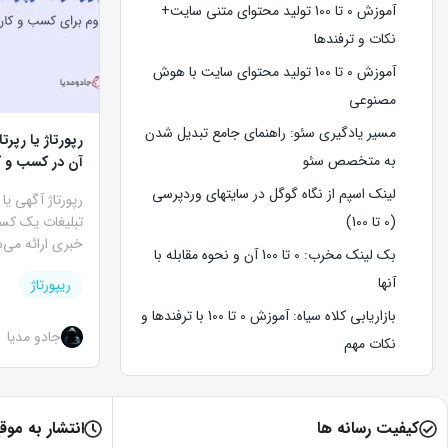
آموزش 0 تا 100 تولید محتوای متنی سایت+
نکات و ترفندها
آموزش 0 تا 100 تولید محتوای سایت با هوش
مصنوعی
مسیر یادگیری سئو: راهنمای جامع تبدیل شدن
رپورتاژ یا رپرت
به متخصص سئو
آن در کسب و ک
لینک اسپم از نگاه گوگل در سایتهای وردپرسی
رپورتاژ آگهی یا
(0 تا 100)
تبلیغات یک کسب
خبری ارائه می‌
بک لینک مخرب: 0 تا 100 آن و نحوه مقابله با
آنها
ریپورتاژ
بازاریابی کلاه سیاه: آموزش 0 تا 100 با ترفندها و
جادو مدیا
نکات مهم
کیفیت رسانه ها
انتشار به موق