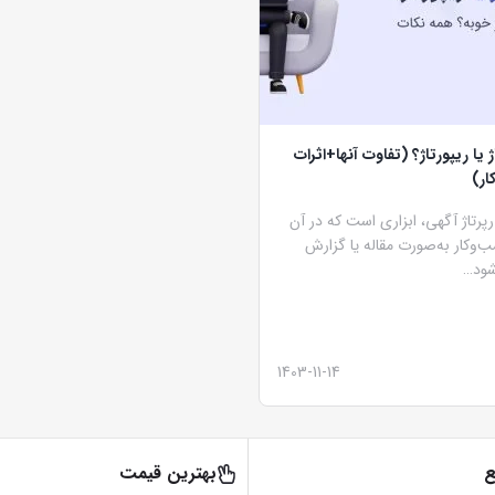
اژ یا ریپورتاژ؟ (تفاوت آنها+اثرات
ار)
 رپرتاژ آگهی، ابزاری است که در آن
‌وکار به‌صورت مقاله یا گزارش
شود…
1403-11-14
ع
بهترین قیمت