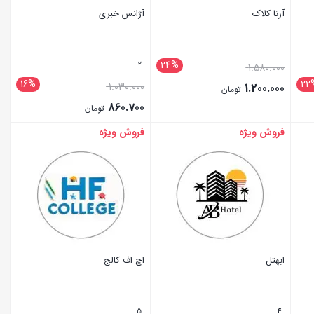
آرنا کلاک
آژانس خبری
24%
2
1.580.000
16%
22
1.030.000
1.200.000
تومان
860.700
تومان
فروش ویژه
فروش ویژه
بستن
بستن
ابهتل
اچ اف کالج
5
4