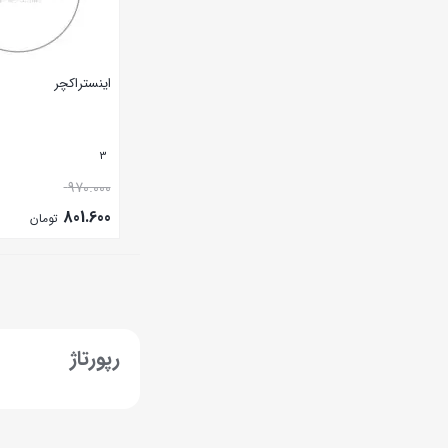
اینستراکچر
3
970.000
801.600
تومان
بستن
رپورتاژ