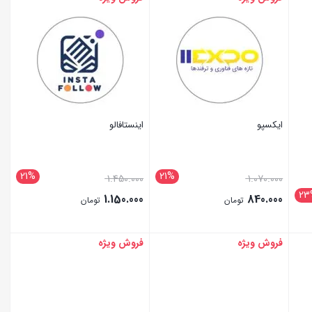
ایکسپو
اینستافالو
21%
21%
1.450.000
1.070.000
23
1.150.000
840.000
تومان
تومان
فروش ویژه
فروش ویژه
بستن
بستن