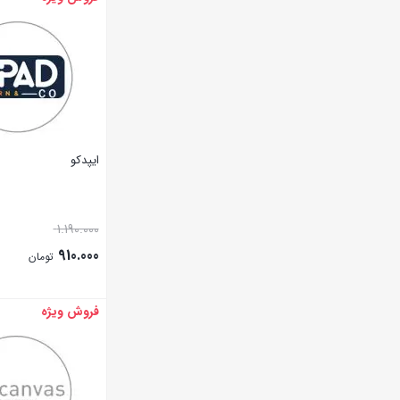
ایپدکو
1.190.000
910.000
تومان
فروش ویژه
بستن