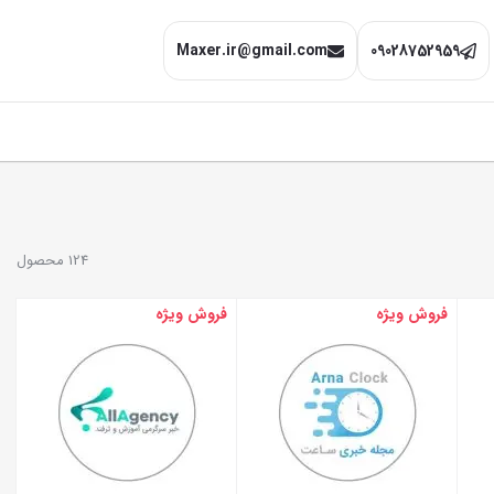
Maxer.ir@gmail.com
09028752959
124 محصول
فروش ویژه
فروش ویژه