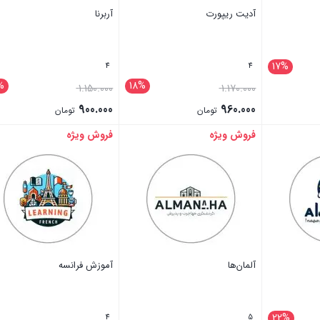
آدیت ریپورت
آربرنا
17%
4
4
%
18%
1.150.000
1.170.000
900.000
960.000
تومان
تومان
فروش ویژه
فروش ویژه
بستن
بستن
آلمان‌ها
آموزش فرانسه
22%
4
5