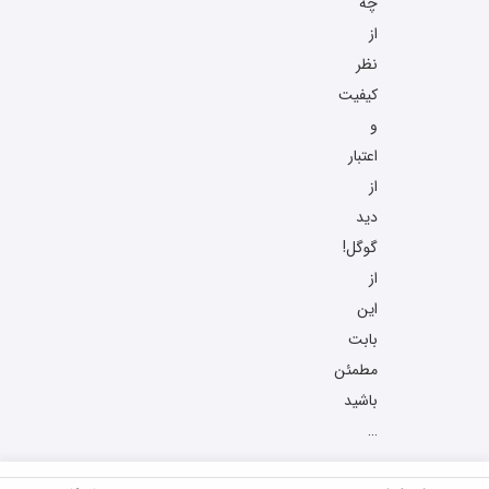
چه
از
نظر
کیفیت
و
اعتبار
از
دید
گوگل!
از
این
بابت
مطمئن
باشید
…