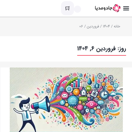
خانه
/
1404
/
فروردین
/ 06
روز:
فروردین 6, 1404