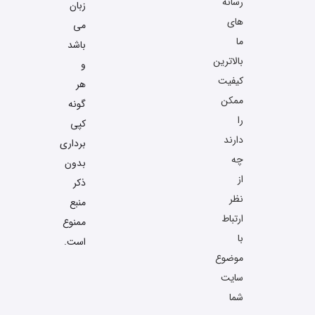
رسانه
زبان
های
می
ما
باشد
بالاترین
و
کیفیت
هر
ممکن
گونه
را
کپی
دارند
برداری
چه
بدون
از
ذکر
نظر
منبع
ارتباط
ممنوع
با
است.
موضوع
سایت
شما