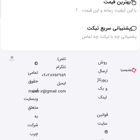
بهترین قیمت
با این کیفیت رسانه و این قیمت …؟
پشتیبانی سریع تیکت
پشتیبانی چه با تیکت چه تماس
تلفن/
روش
©
تلگرام
ارسال
تمامی
09028752959
رپورتاژ
حقوق
ایمیل
و بک
این
maxer.ir@gmail.com
لینک
وبسایت
متعلق
قوانین
به
سایت
شرکت
®
چرب