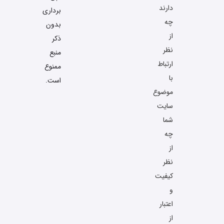
دارند
برداری
چه
بدون
از
ذکر
نظر
منبع
ارتباط
ممنوع
با
است.
موضوع
سایت
شما
چه
از
نظر
کیفیت
و
اعتبار
از