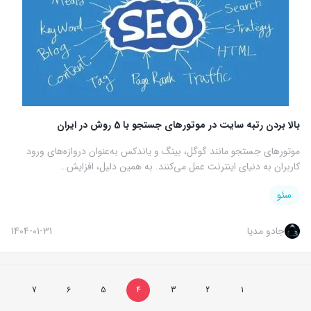
بالا بردن رتبه سایت در موتورهای جستجو با 5 روش در ایران
موتورهای جستجو مانند گوگل، بینگ و یاندکس به‌عنوان دروازه‌های ورود
کاربران به دنیای اینترنت عمل می‌کنند. به همین دلیل، افزایش…
سئو
جادو مدیا
1404-01-31
7
6
5
4
3
2
1