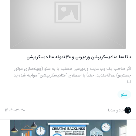
0 تا 100 متادیسکریپشن وردپرس و 30 نمونه متا دیسکریپشن
اگر صاحب یک وب‌سایت وردپرسی هستید یا به سئو (بهینه‌سازی موتور
جستجو) علاقه‌مندید، حتماً با اصطلاح “متادیسکریپشن” مواجه شده‌اید.
اما…
سئو
جادو مدیا
1404-03-30