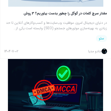
مقدار سرچ کلمات در گوگل را چطور بدست بیاوریم؟ 3 روش
در دنیای دیجیتال امروز، موفقیت وب‌سایت‌ها و کسب‌وکارهای آنلاین تا حد
زیادی به بهینه‌سازی موتورهای جستجو (SEO) وابسته است.یکی از…
سئو
جادو مدیا
1404-11-02