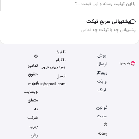
با این کیفیت رسانه و این قیمت …؟
پشتیبانی سریع تیکت
پشتیبانی چه با تیکت چه تماس
تلفن/
روش
©
تلگرام
ارسال
تمامی
09028752959
رپورتاژ
حقوق
ایمیل
و بک
این
maxer.ir@gmail.com
لینک
وبسایت
متعلق
قوانین
به
سایت
شرکت
®
چرب
رسانه
زبان