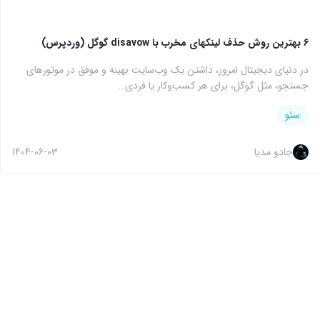
6 بهترین روش حذف لینکهای مخرب با disavow گوگل (وردپرس)
در دنیای دیجیتال امروز، داشتن یک وب‌سایت بهینه و موفق در موتورهای
جستجو، مثل گوگل، برای هر کسب‌وکار یا فردی…
سئو
جادو مدیا
1404-06-03