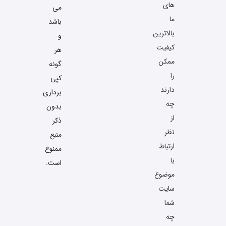
های
می
ما
باشد
بالاترین
و
کیفیت
هر
ممکن
گونه
را
کپی
دارند
برداری
چه
بدون
از
ذکر
نظر
منبع
ارتباط
ممنوع
با
است.
موضوع
سایت
شما
چه