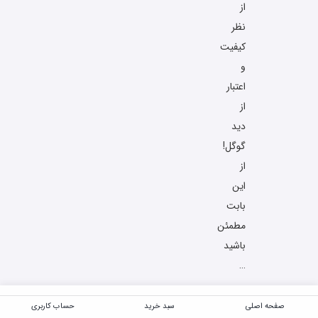
از
نظر
کیفیت
و
اعتبار
از
دید
گوگل!
از
این
بابت
مطمئن
باشید
…
صفحه اصلی
سبد خرید
حساب کاربری