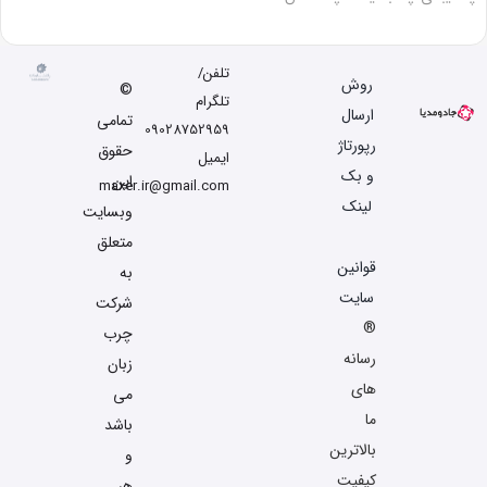
تلفن/
روش
©
تلگرام
ارسال
تمامی
09028752959
رپورتاژ
حقوق
ایمیل
و بک
این
maxer.ir@gmail.com
لینک
وبسایت
متعلق
قوانین
به
سایت
شرکت
®
چرب
رسانه
زبان
های
می
ما
باشد
بالاترین
و
کیفیت
هر