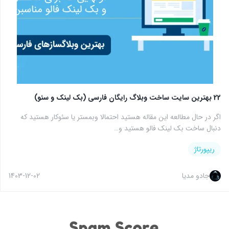
22 بهترین سایت ساخت وبلاگ رایگان فارسی (بک لینک و سئو)
اگر در حال مطالعه این مقاله هستید احتمالا وبمستر یا سئوکار هستید که
دنبال ساخت بک لینک فالو هستید و…
ریپورتاژ
جادو مدیا
1403-12-02