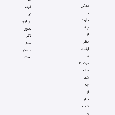
ممکن
گونه
را
کپی
دارند
برداری
چه
بدون
از
ذکر
نظر
منبع
ارتباط
ممنوع
با
است.
موضوع
سایت
شما
چه
از
نظر
کیفیت
و