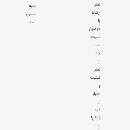
نظر
منبع
ارتباط
ممنوع
با
است.
موضوع
سایت
شما
چه
از
نظر
کیفیت
و
اعتبار
از
دید
گوگل!
از