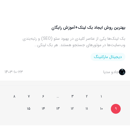
بهترین روش ایجاد بک لینک+آموزش رایگان
بک لینک‌ها یکی از عناصر کلیدی در بهبود سئو (SEO) و رتبه‌بندی
وب‌سایت‌ها در موتورهای جستجو هستند. هر بک لینکی…
دیجیتال مارکتینگ
جادو مدیا
1403-10-23
8
7
6
…
3
2
1
15
14
13
12
11
10
9