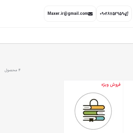
Maxer.ir@gmail.com
09028752959
4 محصول
فروش ویژه