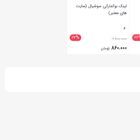
لینک بوکمارکی سوشیال (سایت
های معتبر)
4
22%
22
1.100.000
860.000
تومان
بستن