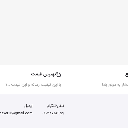
ع
بهترین قیمت
تشار به موقع باما
با این کیفیت رسانه و این قیمت …؟
تلفن/تلگرام
ایمیل
maxer.ir@gmail.com
09028752959