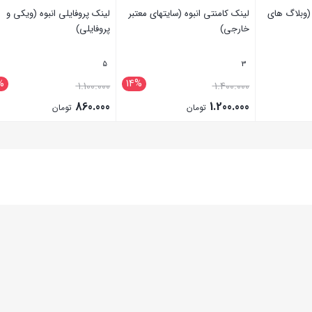
 (وبلاگ های
لینک کامنتی انبوه (سایتهای معتبر
لینک پروفایلی انبوه (ویکی و
خارجی)
پروفایلی)
5
3
%
14%
1.100.000
1.400.000
860.000
1.200.000
تومان
تومان
بستن
بستن