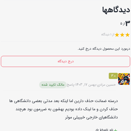
دیدگاهها
3
از 5
از 1 دیدگاه
درمورد این محصول دیدگاه درج کنید.
درج دیدگاه
3.0
حسین مرادی
بهمن 17, 1403
پاسخ
مالک تایید شده
درسته ضمانت حذف دارین اما اینکه بعد مدتی بعضی دانشگاهی ها
حذف کردن و ما لینک داده بودیم بهشون به ضررمون بود هرچند
دانشگاهیای خارجی خیییلی موثر
dr kheili ali