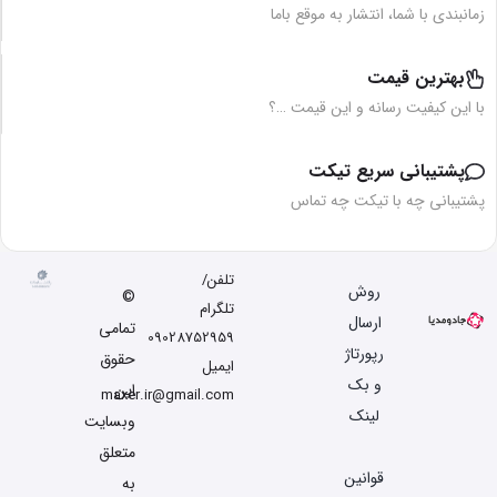
زمانبندی با شما، انتشار به موقع باما
بهترین قیمت
با این کیفیت رسانه و این قیمت …؟
پشتیبانی سریع تیکت
پشتیبانی چه با تیکت چه تماس
تلفن/
روش
©
تلگرام
ارسال
تمامی
09028752959
رپورتاژ
حقوق
ایمیل
و بک
این
maxer.ir@gmail.com
لینک
وبسایت
متعلق
قوانین
به