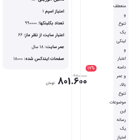
منعطف
امتیاز اسپم
1
و
تعداد بکلینکها:
990000
تنوع
بک
اعتبار سایت از نظر ماز:
66
لینکی
عمر سایت:
18 سال
و
اعتبار
صفحات ایندکس شده:
18000
دامنه
17%
970.000
و عمر
801.600
تومان
بالا،
تنوع
موضوعات
این
رسانه
یک
امتیاز