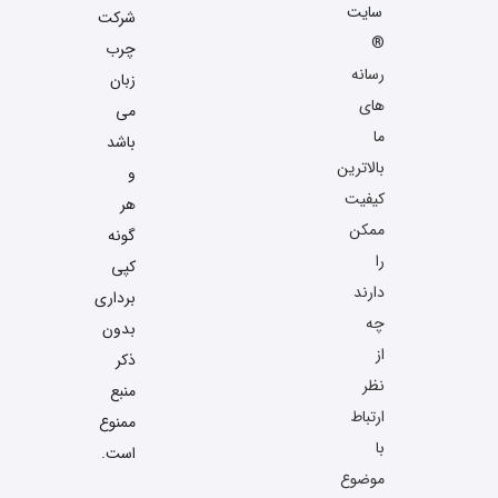
سایت
شرکت
®
چرب
رسانه
زبان
های
می
ما
باشد
بالاترین
و
کیفیت
هر
ممکن
گونه
را
کپی
دارند
برداری
چه
بدون
از
ذکر
نظر
منبع
ارتباط
ممنوع
با
است.
موضوع