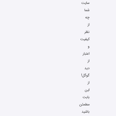
سایت
شما
چه
از
نظر
کیفیت
و
اعتبار
از
دید
گوگل!
از
این
بابت
مطمئن
باشید