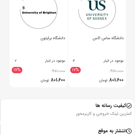
دانشگاه ساس اکس
دانشگاه برایتون
کور
موجود در انبار
موجود در انبار
موجود
2
3
17%
17%
.000
970.000
970.000
.600
801.600
801.600
تومان
تومان
بستن
بستن
بستن
کیفیت رسانه ها
کمترین لینک خروجی و کاربرمحور
انتشار به موقع