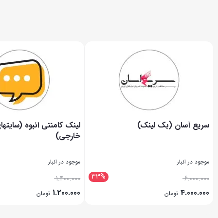
سریع آسان (بک لینک)
لینک کامنتی انبوه (سایتها
خارجی)
موجود در انبار
موجود در انبار
33%
1.400.000
6.000.000
1.200.000
4.000.000
تومان
تومان
بستن
بستن