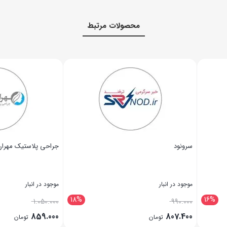
محصولات مرتبط
مالزیا تور
تبلیغات کرج
موجود در انبار
موجود در انبار
14%
25%
1.320.000
1.280.000
1.050.000
1.100.000
تومان
ت