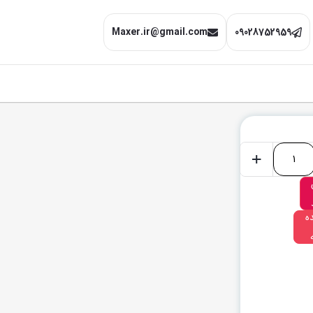
Maxer.ir@gmail.com
09028752959
+
ه