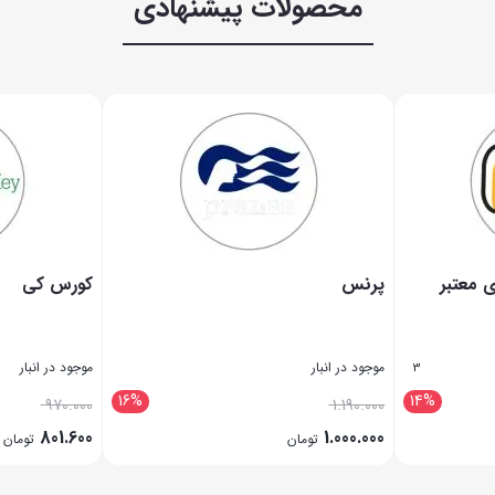
محصولات پیشنهادی
ی معتبر
پرنس
کورس کی
موجود در انبار
موجود در انبار
3
16%
14%
970.000
1.190.000
801.600
1.000.000
تومان
تومان
بستن
بستن