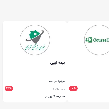
بیمه ایپی
موجود در انبار
17%
17%
1.090.000
900.000
تومان
بستن