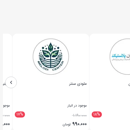
روان گپ
موجود در انبار
2
18%
20%
1.050.000
859.000
ومان
تومان