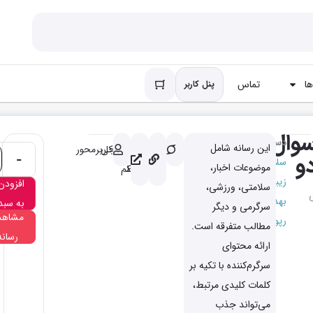
ا
تماس
پنل کاربر
وال
دسته
این رسانه شامل
باکیفیت
کاملا
خروجی
کاربرمحور
و
-
سلامتی
موضوعات اخبار،
مرتبط
کم
زیبایی
افزودن
سلامتی، ورزشی،
بهداشتی
به سبد
سرگرمی و دیگر
مشاهد
رپورتاژ
مطالب متفرقه است.
رسانه
ارائه محتوای
سرگرم‌کننده با تکیه بر
کلمات کلیدی مرتبط،
می‌تواند جذب