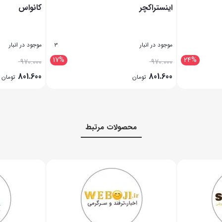
اینستراکچر
کانواس
موجود در انبار
موجود در انبار
3
17%
24%
970.000
970.000
801.600
801.600
تومان
تومان
بستن
بستن
محصولات مرتبط