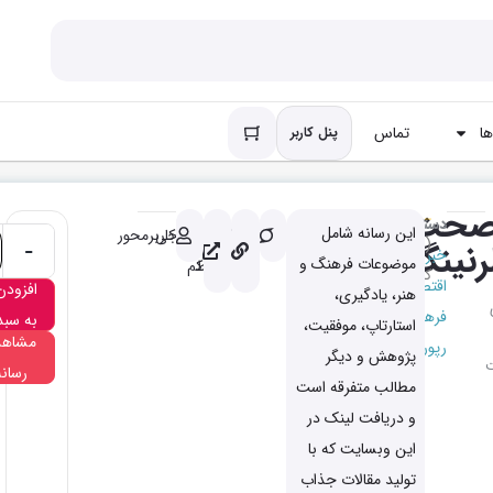
ا
تماس
پنل کاربر
حت
دسته
این رسانه شامل
باکیفیت
کاملا
خروجی
کاربرمحور
(دیدگاه
رنینگ
-
خبری
موضوعات فرهنگ و
مرتبط
کم
کاربر
1
)
اقتصادی
افزودن
هنر، یادگیری،
فرهنگی
به سبد
استارتاپ، موفقیت،
مشاهد
رپورتاژ
پژوهش و دیگر
رسانه
مطالب متفرقه است
و دریافت لینک در
این وبسایت که با
تولید مقالات جذاب