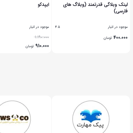
لینک وبلاگی قدرتمند (وبلاگ های
ایپدکو
فارسی)
موجود در انبار
موجود در انبار
4.5
1.190.000
400.000
تومان
910.000
تومان
بستن
بستن