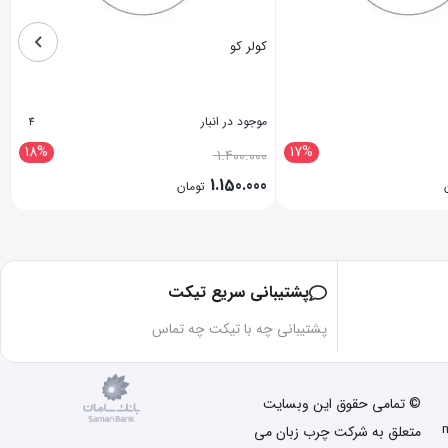
کولر کو
ه
موجود در انبار
م
4
18%
17%
0
1.400.000
0
1.150.000
تومان
بستن
ب
پشتیبانی سریع تیکت
پشتیبانی چه با تیکت چه تماس
© تمامی حقوق این وبسایت
متعلق به شرکت چرب زبان می