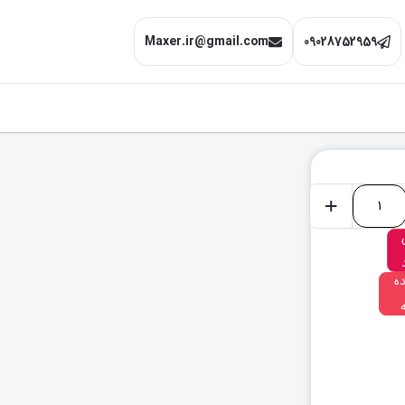
Maxer.ir@gmail.com
09028752959
+
ه