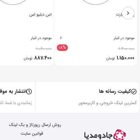
پیک مهارت
اس دبلیو اس
موجود در انبار
موجود در انبار
2
18%
1.060.000
1.400.000
887.400
1.150.000
تومان
تومان
بستن
بستن
کیفیت رسانه ها
انتشار به موق
کمترین لینک خروجی و کاربرمحور
زمانبندی با شما، ان
روش ارسال رپورتاژ و بک لینک
قوانین سایت