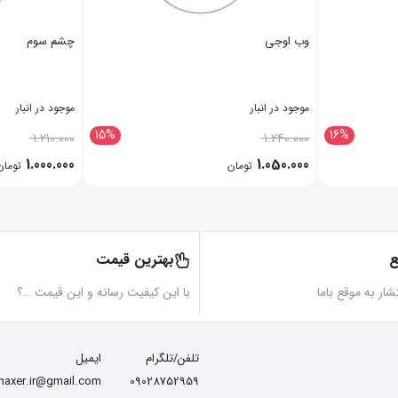
وب اوجی
چشم سوم
موجود در انبار
موجود در انبار
15%
16%
1.210.000
1.240.000
1.000.000
1.050.000
تومان
تومان
بستن
بستن
ع
بهترین قیمت
تشار به موقع باما
با این کیفیت رسانه و این قیمت …؟
تلفن/تلگرام
ایمیل
maxer.ir@gmail.com
09028752959