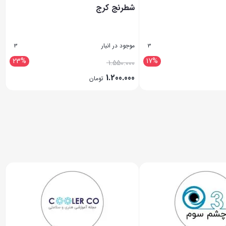
شطرنج کرج
موجود در انبار
3
3
23%
17%
1.550.000
1.200.000
تومان
بستن