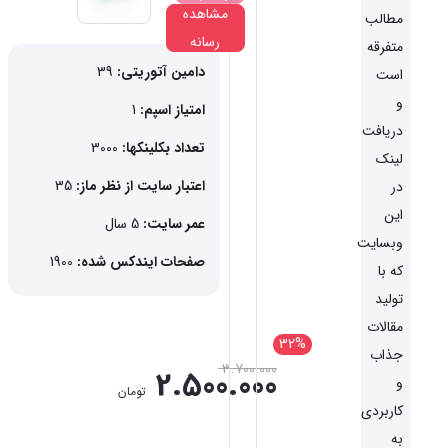
مشاهده
مطالب
رسانه
متفرقه
دامین آتوریتی:
39
است
و
امتیاز اسپم:
1
دریافت
تعداد بکلینکها:
3000
لینک
اعتبار سایت از نظر ماز:
35
در
این
عمر سایت:
5 سال
وبسایت
صفحات ایندکس شده:
1900
که با
تولید
مقالات
32%
جذاب
3.700.000
2.500.000
و
تومان
کاربردی
به