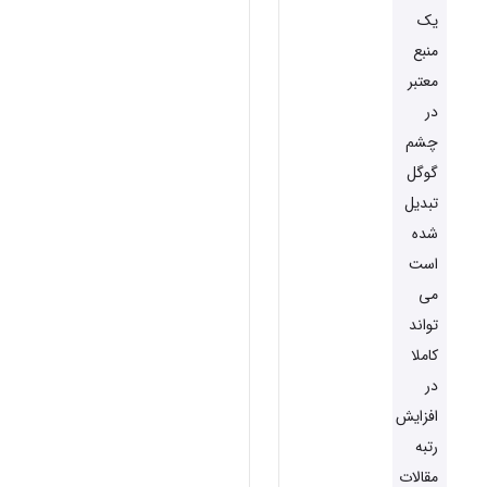
یک
منبع
معتبر
در
چشم
گوگل
تبدیل
شده
است
می
تواند
کاملا
در
افزایش
رتبه
مقالات