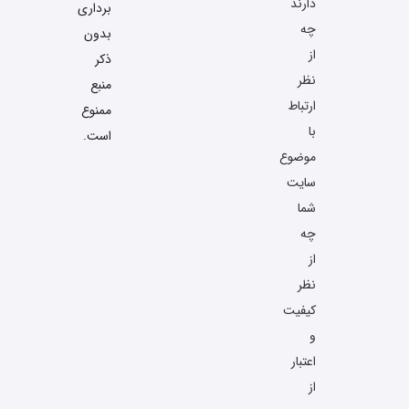
دارند
برداری
چه
بدون
از
ذکر
نظر
منبع
ارتباط
ممنوع
با
است.
موضوع
سایت
شما
چه
از
نظر
کیفیت
و
اعتبار
از