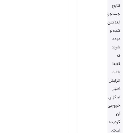
نتایج
جستجو
ایندکس
شده و
دیده
شوند
که
قطعا
باعث
افزایش
اعتبار
لینکهای
خروجی
آن
گردیده
است.