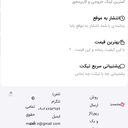
کمترین لینک خروجی و کاربرمحور
انتشار به موقع
زمانبندی با شما، انتشار به موقع باما
بهترین قیمت
با این کیفیت رسانه و این قیمت …؟
پشتیبانی سریع تیکت
پشتیبانی چه با تیکت چه تماس
تلفن/
روش
©
تلگرام
ارسال
تمامی
09028752959
رپورتاژ
حقوق
ایمیل
و بک
این
maxer.ir@gmail.com