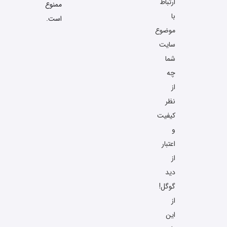
ارتباط
ممنوع
با
است.
موضوع
سایت
شما
چه
از
نظر
کیفیت
و
اعتبار
از
دید
گوگل!
از
این