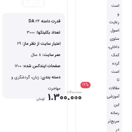
است
و
قدرت دامنه DA
24
رعایت
اصول
تعداد بکلینکها:
3000
سئوی
اعتبار سایت از نظر ماز:
29
داخلی،
عمر سایت:
8 سال
کمک
کرده
صفحات ایندکس شده:
1200
است
دسته بندی:
زبان، گردشگری و
تا
19%
مقالات
مهاجرت
1.600.000
1.300.000
آموزشی
تومان
این
رسانه
سریع‌تر
در