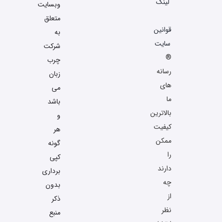
لینک
وبسایت
متعلق
قوانین
به
سایت
شرکت
®
چرب
رسانه
زبان
های
می
ما
باشد
بالاترین
و
کیفیت
هر
ممکن
گونه
را
کپی
دارند
برداری
چه
بدون
از
ذکر
نظر
منبع