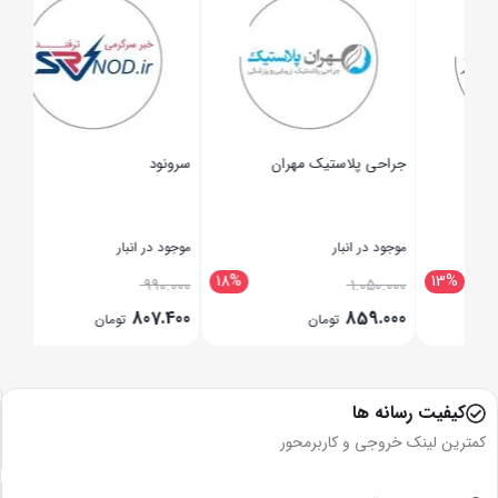
جراحی پلاستیک مهران
سرونود
کلین
موجود در انبار
موجود در انبار
موجود
18%
18%
1
.000
990.000
1.050.000
.000
807.400
859.000
تومان
تومان
بستن
بستن
بستن
کیفیت رسانه ها
کمترین لینک خروجی و کاربرمحور