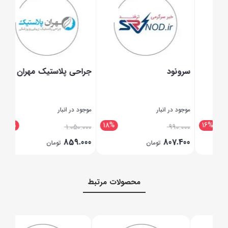
سرونود
جراحی پلاستیک مهران
افج
موجود در انبار
موجود در انبار
موجود
18%
18%
16
.000
1.050.000
990.000
.000
859.000
807.400
تومان
تومان
بستن
بستن
بستن
محصولات مرتبط