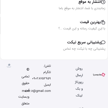
انتشار به موقع
زمانبندی با شما، انتشار به موقع باما
بهترین قیمت
با این کیفیت رسانه و این قیمت …؟
پشتیبانی سریع تیکت
پشتیبانی چه با تیکت چه تماس
تلفن/
روش
©
تلگرام
ارسال
تمامی
09028752959
رپورتاژ
حقوق
ایمیل
و بک
این
maxer.ir@gmail.com
لینک
وبسایت
متعلق