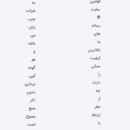
قوانین
به
سایت
شرکت
®
چرب
رسانه
زبان
های
می
ما
باشد
بالاترین
و
کیفیت
هر
ممکن
گونه
را
کپی
دارند
برداری
چه
بدون
از
ذکر
نظر
منبع
ارتباط
ممنوع
با
است.