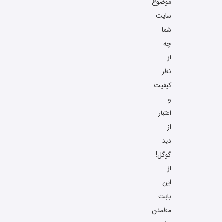
موضوع
سایت
شما
چه
از
نظر
کیفیت
و
اعتبار
از
دید
گوگل!
از
این
بابت
مطمئن