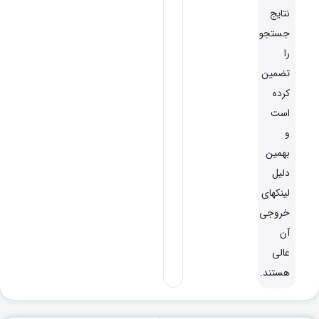
نتایج
جستجو
را
تضمین
کرده
است
و
بهمین
دلیل
لینکهای
خروجی
آن
عالی
هستند.