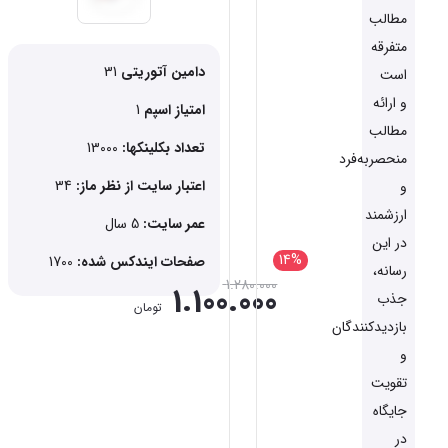
مطالب
متفرقه
دامین آتوریتی
31
است
و ارائه
امتیاز اسپم
1
مطالب
تعداد بکلینکها:
13000
منحصربه‌فرد
اعتبار سایت از نظر ماز:
34
و
ارزشمند
عمر سایت:
5 سال
در این
14%
صفحات ایندکس شده:
1700
رسانه،
1.280.000
1.100.000
جذب
تومان
بازدیدکنندگان
و
تقویت
جایگاه
در