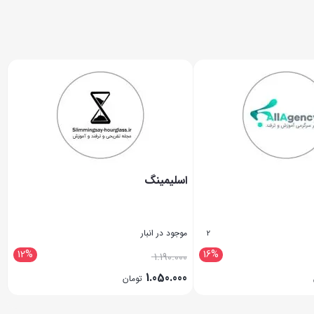
اسلیمینگ
موجود در انبار
2
12%
16%
1.190.000
1.050.000
تومان
بستن