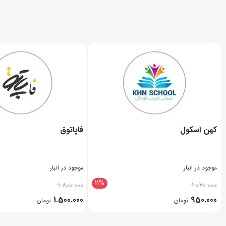
کهن اسکول
فاپاتوق
موجود در انبار
موجود در انبار
11%
1.800.000
1.070.000
1.500.000
950.000
تومان
تومان
بستن
بستن