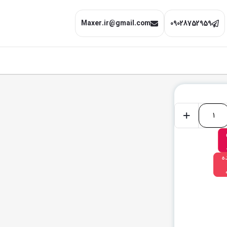
Maxer.ir@gmail.com
09028752959
+
ه