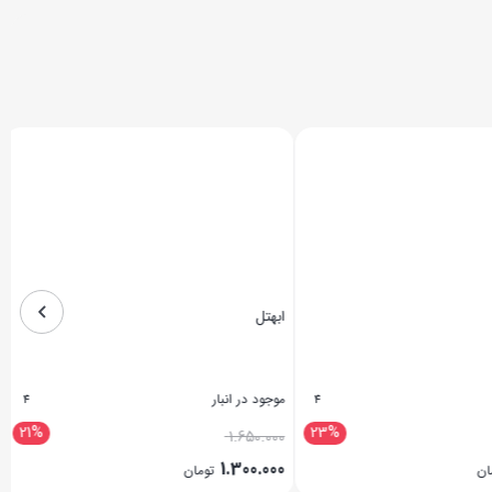
ابهتل
موجود در انبار
4
4
21%
23%
1.650.000
1.300.000
ن
تومان