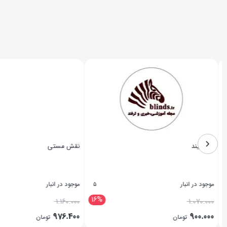
زبرابلایند
نقش مستی
موجود در انبار
موجود در انبار
5
16%
1.160.000
1.070.000
976.400
900.000
تومان
تومان