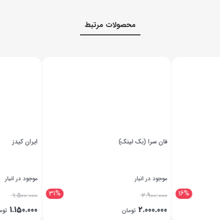
محصولات مرتبط
فان سرا (بک لینک)
ایران کیدز
موجود در انبار
موجود در انبار
31%
16%
1.500.000
2.900.000
1.150.000
2.000.000
تومان
توما