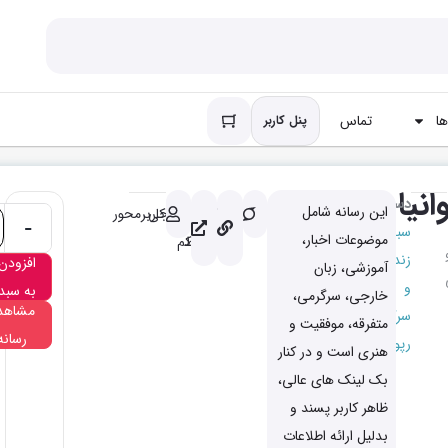
ا
تماس
پنل کاربر
انیا
دسته
این رسانه شامل
باکیفیت
کاملا
خروجی
کاربرمحور
-
سبک
موضوعات اخبار،
مرتبط
کم
زندگی
افزودن
آموزشی، زبان
و
به سبد
خارجی، سرگرمی،
مشاهد
سرگرمی
متفرقه، موفقیت و
رسانه
رپورتاژ
هنری است و
در کنار
بک لینک های عالی،
ظاهر کاربر پسند و
بدلیل ارائه اطلاعات