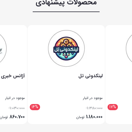
محصولات پیشنهادی
لینکدونی تل
آژانس خبری
موجود در انبار
موجود در انبار
14%
17%
1.030.000
1.380.000
860.700
1.180.000
تومان
تومان
بستن
بستن