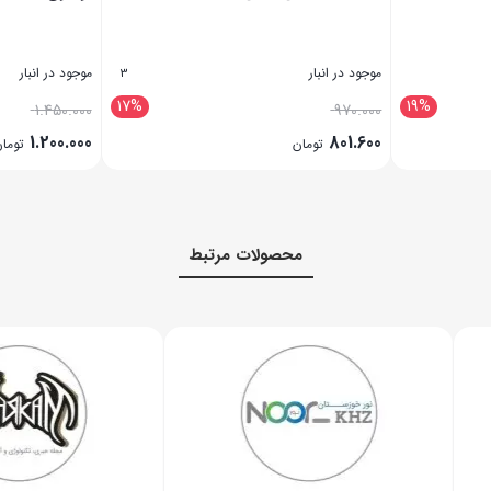
موجود در انبار
موجود در انبار
3
17%
19%
1.450.000
970.000
1.200.000
801.600
تومان
توما
بستن
بستن
محصولات مرتبط