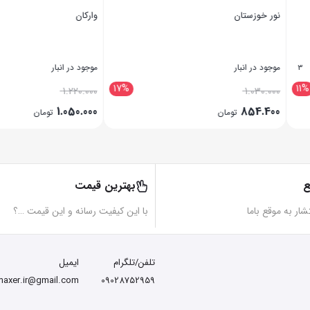
صحت لرنینگ (بک لینک)
جوان طرح
موجود در انبار
موجود در انبار
32%
1.260.000
3.700.000
1.065.000
2.500.000
تومان
تومان
بستن
بستن
ع
بهترین قیمت
تشار به موقع باما
با این کیفیت رسانه و این قیمت …؟
تلفن/تلگرام
ایمیل
maxer.ir@gmail.com
09028752959