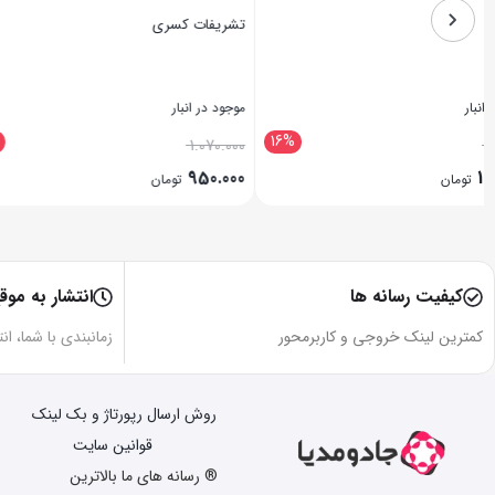
آربرنا
موجود در انبار
4
22%
19%
1.150.000
900.000
ان
تومان
بستن
کیفیت رسانه ها
انتشار به موق
کمترین لینک خروجی و کاربرمحور
زمانبندی با شما، ان
روش ارسال رپورتاژ و بک لینک
قوانین سایت
® رسانه های ما بالاترین