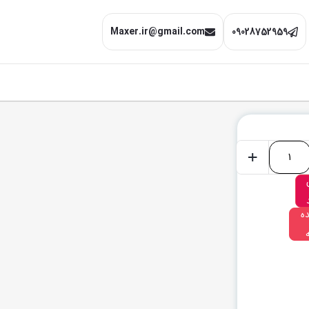
Maxer.ir@gmail.com
09028752959
+
ه