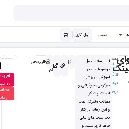
ا
تماس
پنل کاربر
ای
دسته
این رسانه شامل
باکیفیت
کاملا
خروجی
کاربرمحور
(دیدگاه
ینک
-
خبری
موضوعات اخبار،
مرتبط
کم
کاربر
1
)
اقتصادی
افزودن
آموزشی، ورزشی،
فرهنگی
به سبد
سرگرمی، بیوگرافی و
مشاهد
رپورتاژ
ادبیات و دیگر
رسانه
مطالب متفرقه است
و این رسانه در کنار
بک لینک های عالی،
ظاهر کاربر پسند و