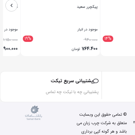
د برندز
آرنا کلاک
موجود در انبار
موجود در انبار
4
20%
15%
1.580.000
1.370.000
1.200.000
1.100.000
تومان
تومان
بستن
بستن
پشتیبانی سریع تیکت
پشتیبانی چه با تیکت چه تماس
© تمامی حقوق این وبسایت
متعلق به شرکت چرب زبان می
باشد و هر گونه کپی برداری