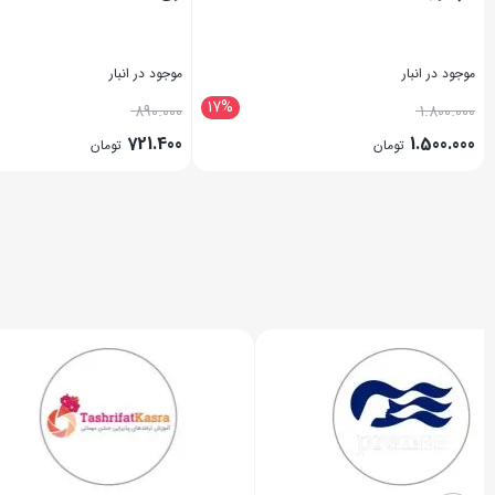
موجود در انبار
موجود در انبار
17%
890.000
1.800.000
721.400
1.500.000
تومان
تومان
بستن
بستن