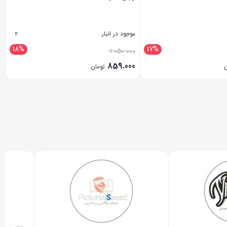
موجود در انبار
2
18%
17%
1.050.000
859.000
ن
تومان
بستن