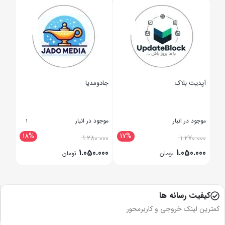
آپدیت بلاک
جادو‌مدیا
شاپی
موجود در انبار
موجود در انبار
موجود
1
3
18%
17%
1
0.000
1.280.000
1.270.000
300
1.050.000
1.050.000
تومان
تومان
بستن
بستن
بستن
کیفیت رسانه ها
کمترین لینک خروجی و کاربرمحور