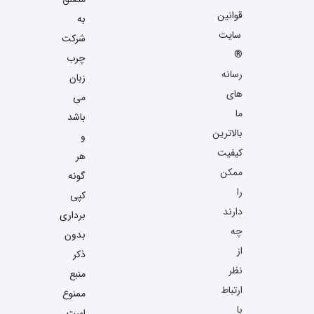
قوانین
به
سایت
شرکت
®
چرب
رسانه
زبان
های
می
ما
باشد
بالاترین
و
کیفیت
هر
ممکن
گونه
را
کپی
دارند
برداری
چه
بدون
از
ذکر
نظر
منبع
ارتباط
ممنوع
با
است.