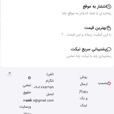
انتشار به موقع
زمانبندی با شما، انتشار به موقع باما
بهترین قیمت
با این کیفیت رسانه و این قیمت …؟
پشتیبانی سریع تیکت
پشتیبانی چه با تیکت چه تماس
تلفن/
روش
©
تلگرام
ارسال
تمامی
09028752959
رپورتاژ
حقوق
ایمیل
و بک
این
maxer.ir@gmail.com
لینک
وبسایت
متعلق