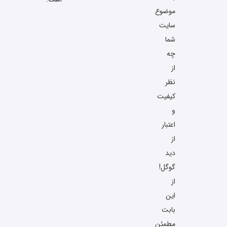
موضوع
سایت
شما
چه
از
نظر
کیفیت
و
اعتبار
از
دید
گوگل!
از
این
بابت
مطمئن