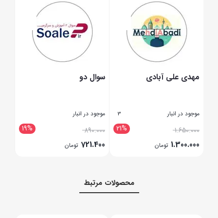
مهدی علی آبادی
سوال دو
کاس
موجود در انبار
موجود در انبار
موجود
3
4.5
19%
21%
2
.000
890.000
1.650.000
200
721.400
1.300.000
تومان
تومان
بستن
بستن
بستن
محصولات مرتبط