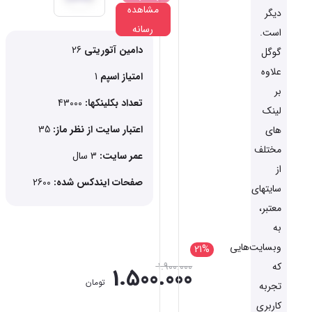
مشاهده
دیگر
رسانه
است.
دامین آتوریتی
26
گوگل
علاوه
امتیاز اسپم
1
بر
تعداد بکلینکها:
43000
لینک
اعتبار سایت از نظر ماز:
35
های
مختلف
عمر سایت:
3 سال
از
صفحات ایندکس شده:
2600
سایتهای
معتبر،
به
وبسایت‌هایی
21%
1.900.000
که
1.500.000
تومان
تجربه
کاربری