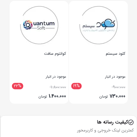
کلود سیستم
کوانتوم سافت
جادو‌
موجود در انبار
موجود در انبار
موجود
4
22%
19%
21
.000
1.800.000
900.000
.000
1.400.000
730.000
تومان
تومان
بستن
بستن
بستن
کیفیت رسانه ها
کمترین لینک خروجی و کاربرمحور