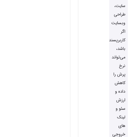
سایت،
طراحی
وبسایت
اگر
کاربرپسند
باشد،
می‌تواند
نرخ
پرش را
کاهش
داده و
ارزش
سئو و
لینک
های
خروجی