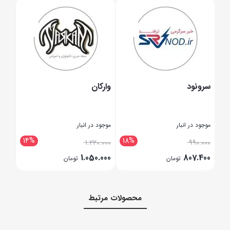
سرونود
وارکان
چوب
موجود در انبار
موجود در انبار
موجود
14%
18%
2
.000
1.220.000
990.000
.000
1.050.000
807.400
تومان
تومان
بستن
بستن
بستن
محصولات مرتبط