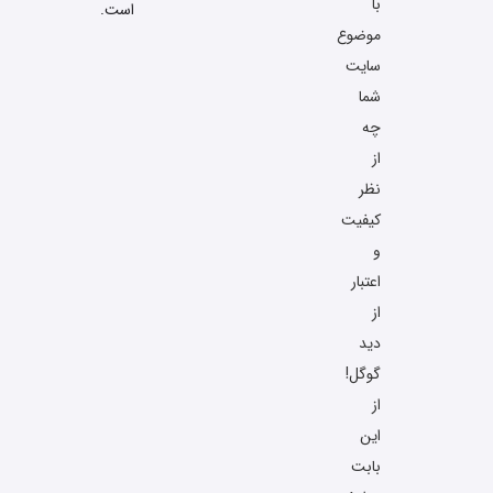
با
است.
موضوع
سایت
شما
چه
از
نظر
کیفیت
و
اعتبار
از
دید
گوگل!
از
این
بابت