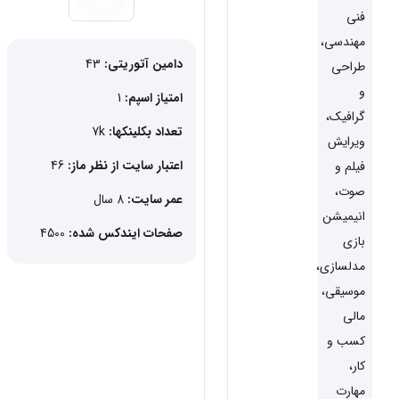
فنی
مهندسی،
دامین آتوریتی:
43
طراحی
و
امتیاز اسپم:
1
گرافیک،
تعداد بکلینکها:
7k
ویرایش
اعتبار سایت از نظر ماز:
46
فیلم و
صوت،
عمر سایت:
8 سال
انیمیشن
صفحات ایندکس شده:
4500
بازی
مدلسازی،
موسیقی،
مالی
کسب و
کار،
مهارت