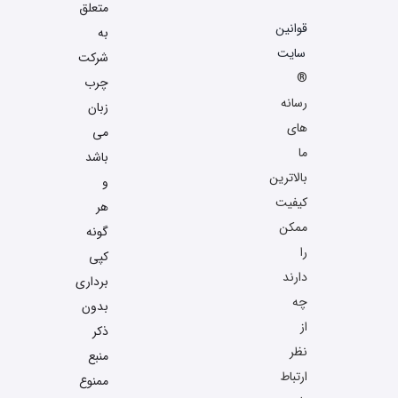
متعلق
قوانین
به
سایت
شرکت
®
چرب
رسانه
زبان
های
می
ما
باشد
بالاترین
و
کیفیت
هر
ممکن
گونه
را
کپی
دارند
برداری
چه
بدون
از
ذکر
نظر
منبع
ارتباط
ممنوع