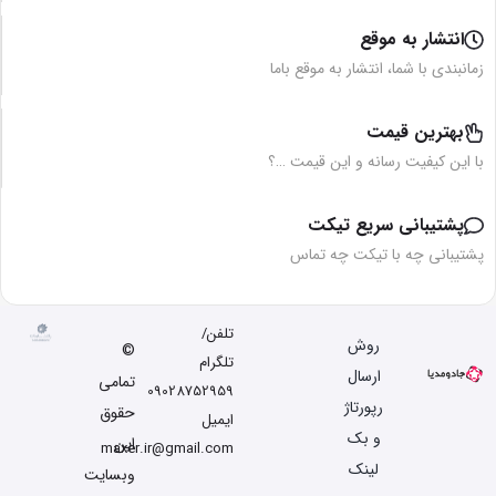
انتشار به موقع
زمانبندی با شما، انتشار به موقع باما
بهترین قیمت
با این کیفیت رسانه و این قیمت …؟
پشتیبانی سریع تیکت
پشتیبانی چه با تیکت چه تماس
تلفن/
روش
©
تلگرام
ارسال
تمامی
09028752959
رپورتاژ
حقوق
ایمیل
و بک
این
maxer.ir@gmail.com
لینک
وبسایت