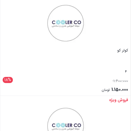
کولر کو
4
18%
1.400.000
1.150.000
تومان
فروش ویژه
بستن