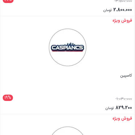
3.500.000
2.800.000
تومان
فروش ویژه
بستن
کاسپین
19%
1.030.000
829.200
تومان
فروش ویژه
بستن