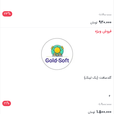
23%
1.190.000
920.000
تومان
فروش ویژه
بستن
گلد‌سافت (بک لینک)
4
21%
1.900.000
1.500.000
تومان