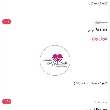
کلینیک معرفت
20%
1.120.000
900.000
تومان
فروش ویژه
بستن
کلینیک معرفت (بک لینک)
22%
1.800.000
1.400.000
تومان