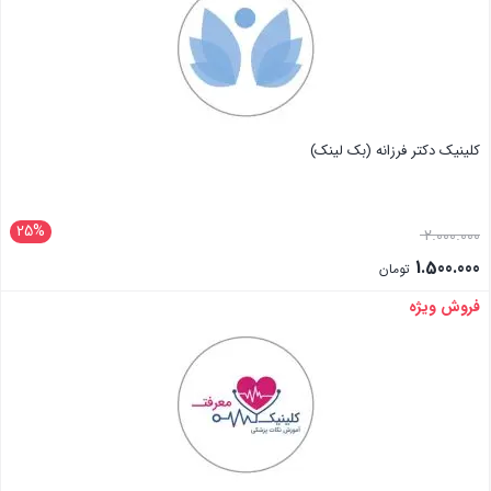
کلینیک دکتر فرزانه (بک لینک)
25%
2.000.000
1.500.000
تومان
فروش ویژه
بستن