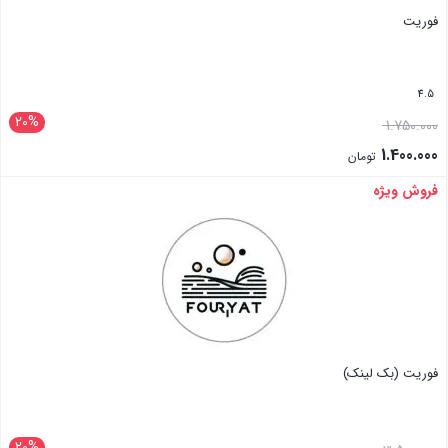
فوریت
4.5
20%
1.750.000
1.400.000
تومان
فروش ویژه
بستن
فوریت (بک لینک)
20%