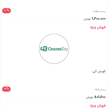
20%
1.500.000
1.200.000
تومان
فروش ویژه
بستن
کورس کی
17%
970.000
801.600
تومان
فروش ویژه
بستن