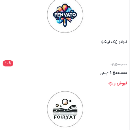
فنواتو (بک لینک)
40%
2.500.000
1.500.000
تومان
فروش ویژه
بستن