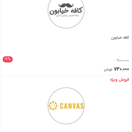
کافه خیابون
19%
900.000
730.000
تومان
فروش ویژه
بستن