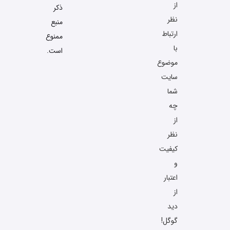
از
ذکر
نظر
منبع
ارتباط
ممنوع
با
است.
موضوع
سایت
شما
چه
از
نظر
کیفیت
و
اعتبار
از
دید
گوگل!