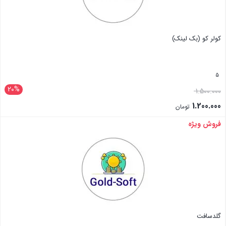
کولر کو (بک لینک)
5
20%
1.500.000
1.200.000
تومان
فروش ویژه
بستن
گلد‌سافت