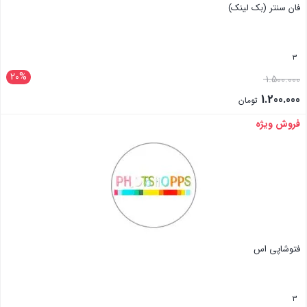
فان سنتر (بک لینک)
3
20%
1.500.000
1.200.000
تومان
فروش ویژه
بستن
فتوشاپی اس
3