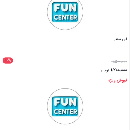
فان سنتر
20%
1.500.000
1.200.000
تومان
فروش ویژه
بستن