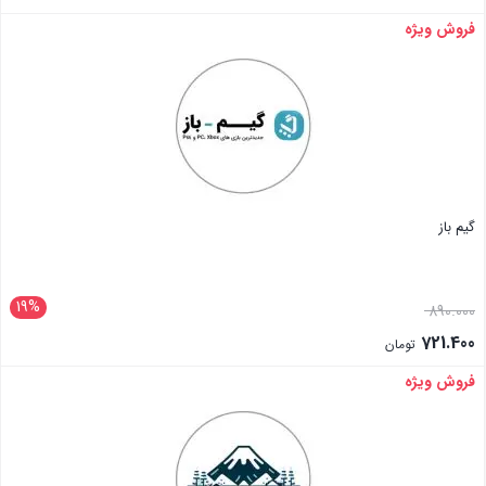
فروش ویژه
بستن
گیم باز
19%
890.000
721.400
تومان
فروش ویژه
بستن