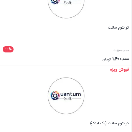
کوانتوم سافت
22%
1.800.000
1.400.000
تومان
فروش ویژه
بستن
کوانتوم سافت (بک لینک)