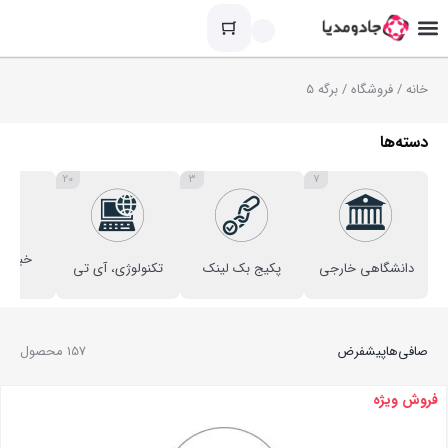
خانه
/
فروشگاه
/ برگه 5
دسته‌ها
20
3
7
خبری ا
دانشگاهی خارجی
پکیج بک لینک
تکنولوژی، آی تی
فره
صافی‌ها
پیشفرض
157 محصول
فروش ویژه