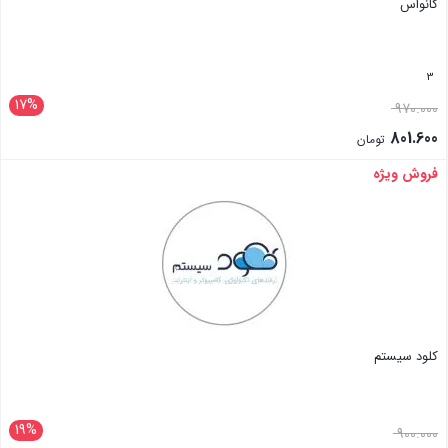
کانواس
3
17%
970.000
801.600
تومان
فروش ویژه
بستن
کلود سیستم
19%
900.000