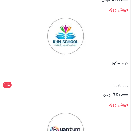
فروش ویژه
بستن
کهن اسکول
11%
1.070.000
950.000
تومان
فروش ویژه
بستن