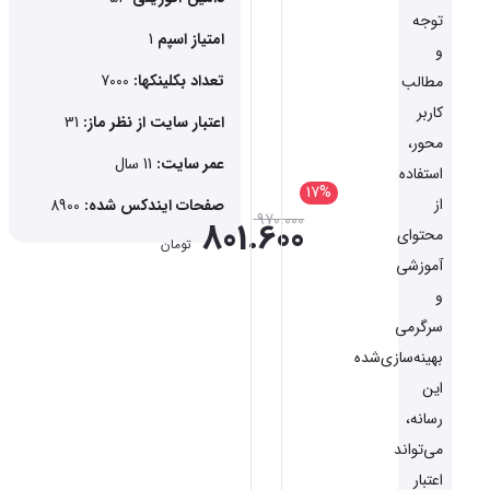
توجه
امتیاز اسپم
1
و
تعداد بکلینکها:
7000
مطالب
کاربر
اعتبار سایت از نظر ماز:
31
محور،
عمر سایت:
11 سال
استفاده
17%
از
صفحات ایندکس شده:
8900
970.000
801.600
محتوای
تومان
آموزشی
و
سرگرمی
بهینه‌سازی‌شده
این
رسانه،
می‌تواند
اعتبار