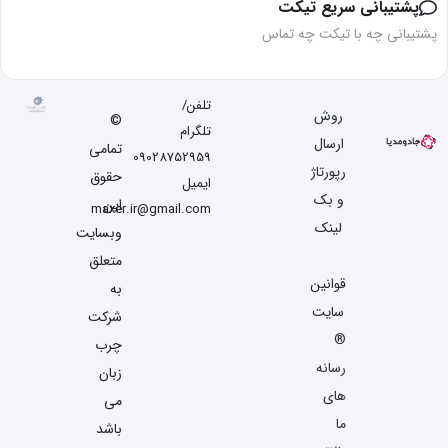
پشتیبانی سریع تیکت
پشتیبانی چه با تیکت چه تماس
تلفن/
روش
©
تلگرام
ارسال
تمامی
09028752959
رپورتاژ
حقوق
ایمیل
و بک
این
maxer.ir@gmail.com
لینک
وبسایت
متعلق
قوانین
به
سایت
شرکت
®
چرب
رسانه
زبان
های
می
ما
باشد