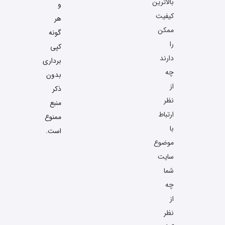
بالاترین
و
کیفیت
هر
ممکن
گونه
را
کپی
دارند
برداری
چه
بدون
از
ذکر
نظر
منبع
ارتباط
ممنوع
با
است.
موضوع
سایت
شما
چه
از
نظر