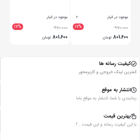
موجود در انبار
موجود در انبار
موجود
2
3
17%
17%
1
.000
970.000
970.000
.600
801.600
801.600
تومان
تومان
بستن
بستن
بستن
کیفیت رسانه ها
کمترین لینک خروجی و کاربرمحور
انتشار به موقع
زمانبندی با شما، انتشار به موقع باما
بهترین قیمت
با این کیفیت رسانه و این قیمت …؟