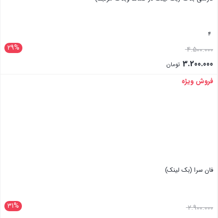
4
29%
4.500.000
3.200.000
تومان
فروش ویژه
بستن
فان سرا (بک لینک)
31%
2.900.000