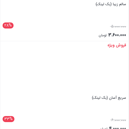
سالم زیبا (بک لینک)
28%
5.000.000
3.600.000
تومان
فروش ویژه
بستن
سریع آسان (بک لینک)
33%
6.000.000
4.000.000
تومان