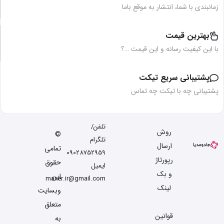
زمانبندی با شما، انتشار به موقع باما
بهترین قیمت
با این کیفیت رسانه و این قیمت …؟
پشتیبانی سریع تیکت
پشتیبانی چه با تیکت چه تماس
تلفن/
روش
©
تلگرام
ارسال
تمامی
09028752959
رپورتاژ
حقوق
ایمیل
و بک
این
maxer.ir@gmail.com
لینک
وبسایت
متعلق
قوانین
به