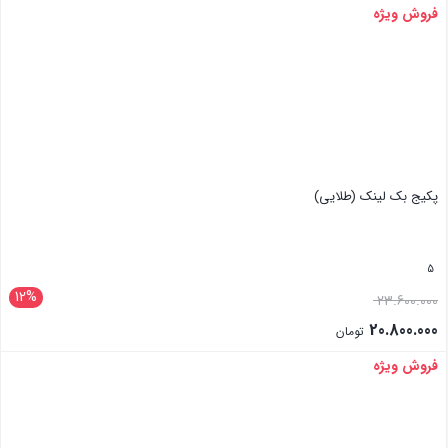
فروش ویژه
بستن
پکیج بک لینک (طلایی)
5
12%
23.600.000
20.800.000
تومان
فروش ویژه
بستن