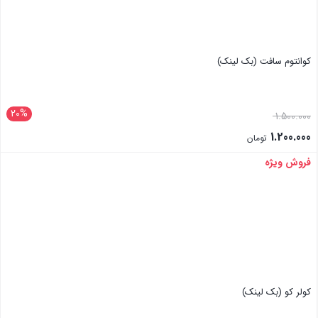
کوانتوم سافت (بک لینک)
20%
1.500.000
1.200.000
تومان
فروش ویژه
بستن
کولر کو (بک لینک)