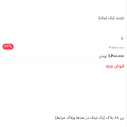
بازدید (بک لینک)
5
36%
2.500.000
1.600.000
تومان
فروش ویژه
بستن
بی 88 بلاگ (بک لینک در صدها وبلاگ مرتبط)