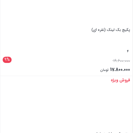
پکیج بک لینک (نقره ای)
4
9%
19.600.000
17.800.000
تومان
فروش ویژه
بستن