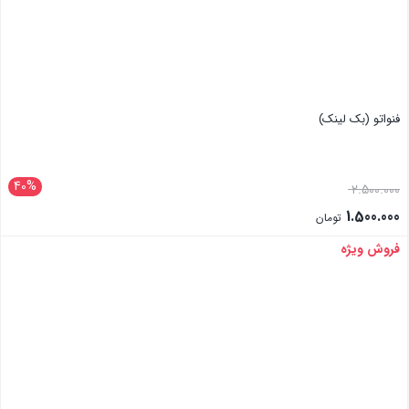
فنواتو (بک لینک)
40%
2.500.000
1.500.000
تومان
فروش ویژه
بستن