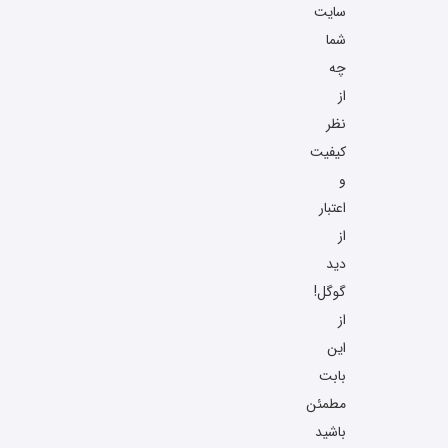
سایت
شما
چه
از
نظر
کیفیت
و
اعتبار
از
دید
گوگل!
از
این
بابت
مطمئن
باشید