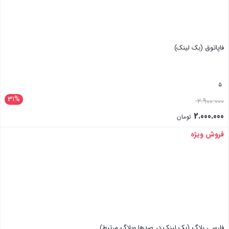
فاپاتوق (بک لینک)
5
31%
2.900.000
2.000.000
تومان
فروش ویژه
بستن
فارسی بلاگ (بک لینک در صدها وبلاگ مرتبط)