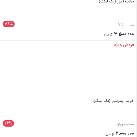
جالب آموز (بک لینک)
39%
5.700.000
3.500.000
تومان
فروش ویژه
بستن
خرید اینترنتی (بک لینک)
26%
2.700.000
2.000.000
تومان