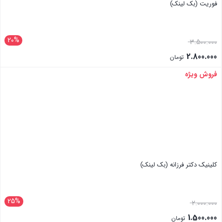
فوریت (بک لینک)
20%
3.500.000
2.800.000
تومان
فروش ویژه
بستن
کلینیک دکتر فرزانه (بک لینک)
25%
2.000.000
1.500.000
تومان