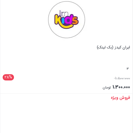
ایران کیدز (بک لینک)
3
28%
1.800.000
1.300.000
تومان
فروش ویژه
بستن