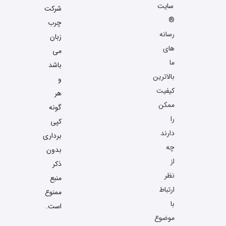
سایت
شرکت
®
چرب
رسانه
زبان
های
می
ما
باشد
بالاترین
و
کیفیت
هر
ممکن
گونه
را
کپی
دارند
برداری
چه
بدون
از
ذکر
نظر
منبع
ارتباط
ممنوع
با
است.
موضوع