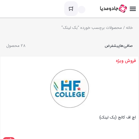
خانه
/ محصولات برچسب خورده “بک لینک”
صافی‌ها
پیشفرض
28 محصول
فروش ویژه
اچ اف کالج (بک لینک)