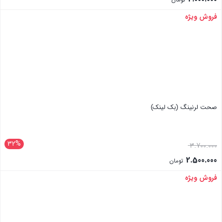
فروش ویژه
بستن
صحت لرنینگ (بک لینک)
32%
3.700.000
2.500.000
تومان
فروش ویژه
بستن