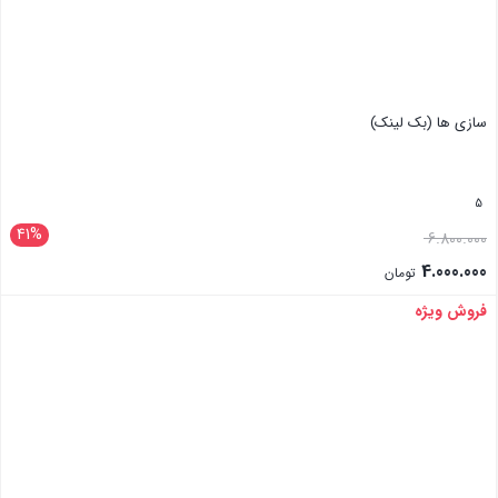
سازی ها (بک لینک)
5
41%
6.800.000
4.000.000
تومان
فروش ویژه
بستن