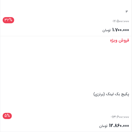
3
32%
2.500.000
1.700.000
تومان
فروش ویژه
بستن
پکیج بک لینک (برنزی)
5%
13.600.000
12.860.000
تومان