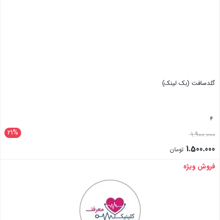
گلد‌سافت (بک لینک)
4
21%
1.900.000
1.500.000
تومان
فروش ویژه
بستن