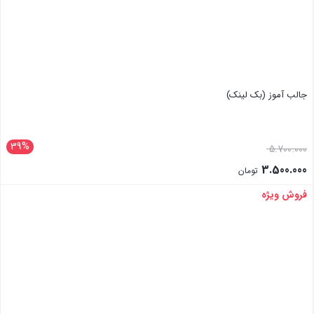
جالب آموز (بک لینک)
39%
5.700.000
3.500.000
تومان
فروش ویژه
بستن