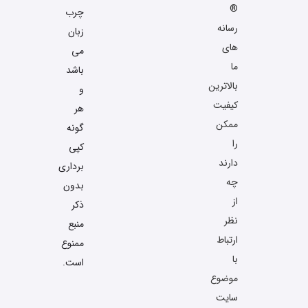
®
چرب
رسانه
زبان
های
می
ما
باشد
بالاترین
و
کیفیت
هر
ممکن
گونه
را
کپی
دارند
برداری
چه
بدون
از
ذکر
نظر
منبع
ارتباط
ممنوع
با
است.
موضوع
سایت