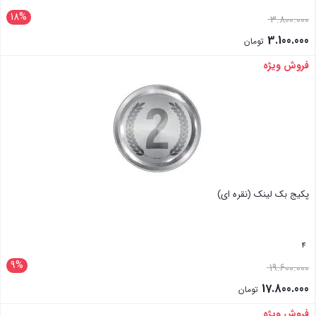
18%
3.800.000
3.100.000
تومان
فروش ویژه
بستن
پکیج بک لینک (نقره ای)
4
9%
19.600.000
17.800.000
تومان
فروش ویژه
بستن