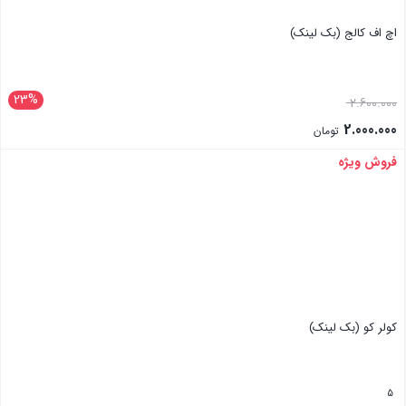
اچ اف کالج (بک لینک)
23%
2.600.000
2.000.000
تومان
فروش ویژه
بستن
کولر کو (بک لینک)
5