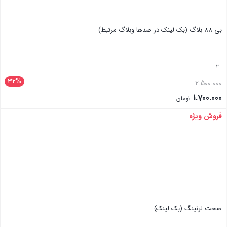
بی 88 بلاگ (بک لینک در صدها وبلاگ مرتبط)
3
32%
2.500.000
1.700.000
تومان
فروش ویژه
بستن
صحت لرنینگ (بک لینک)