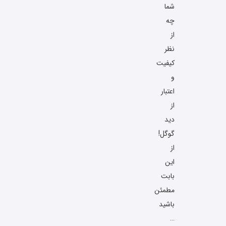
شما
چه
از
نظر
کیفیت
و
اعتبار
از
دید
گوگل!
از
این
بابت
مطمئن
باشید
…