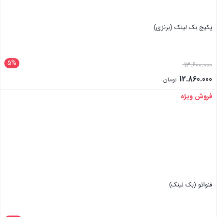
پکیج بک لینک (برنزی)
5%
13.600.000
12.860.000
تومان
فروش ویژه
بستن
فنواتو (بک لینک)