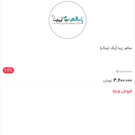
سالم زیبا (بک لینک)
28%
5.000.000
3.600.000
تومان
فروش ویژه
بستن