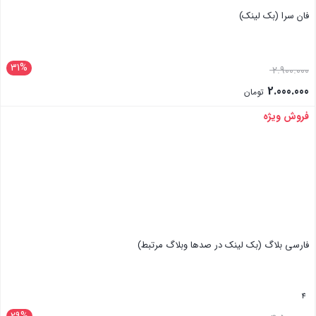
فان سرا (بک لینک)
31%
2.900.000
2.000.000
تومان
فروش ویژه
بستن
فارسی بلاگ (بک لینک در صدها وبلاگ مرتبط)
4