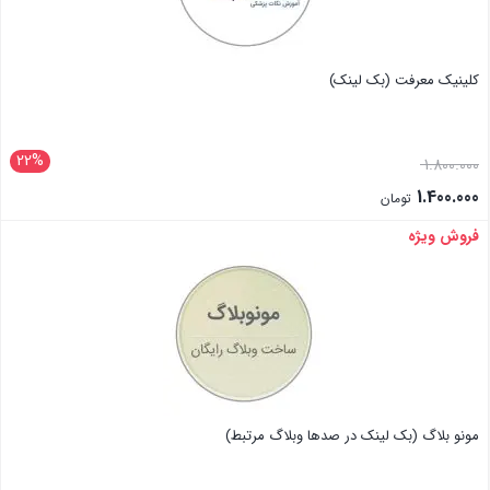
کلینیک معرفت (بک لینک)
22%
1.800.000
1.400.000
تومان
فروش ویژه
بستن
مونو بلاگ (بک لینک در صدها وبلاگ مرتبط)