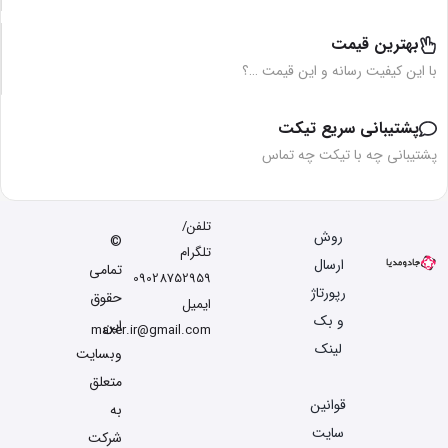
بهترین قیمت
با این کیفیت رسانه و این قیمت …؟
پشتیبانی سریع تیکت
پشتیبانی چه با تیکت چه تماس
تلفن/
روش
©
تلگرام
ارسال
تمامی
09028752959
رپورتاژ
حقوق
ایمیل
و بک
این
maxer.ir@gmail.com
لینک
وبسایت
متعلق
قوانین
به
سایت
شرکت