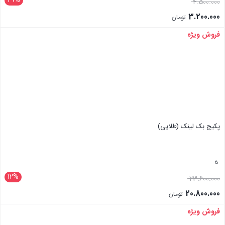
29%
4.500.000
3.200.000
تومان
فروش ویژه
بستن
پکیج بک لینک (طلایی)
5
12%
23.600.000
20.800.000
تومان
فروش ویژه
بستن