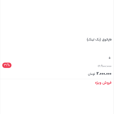
فاپاتوق (بک لینک)
5
31%
2.900.000
2.000.000
تومان
فروش ویژه
بستن