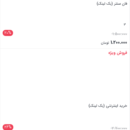
فان سنتر (بک لینک)
3
20%
1.500.000
1.200.000
تومان
فروش ویژه
بستن
خرید اینترنتی (بک لینک)
26%
2.700.000