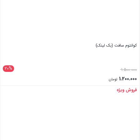
کوانتوم سافت (بک لینک)
20%
1.500.000
1.200.000
تومان
فروش ویژه
بستن