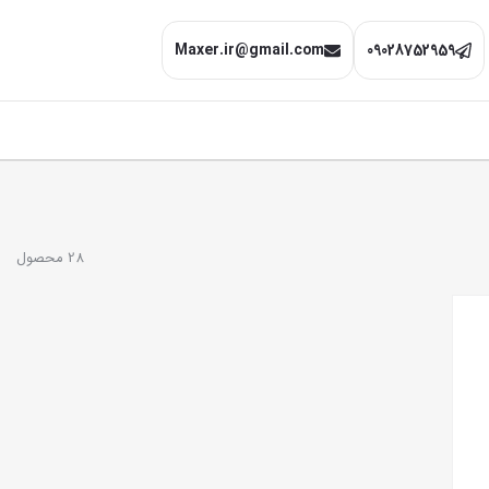
Maxer.ir@gmail.com
09028752959
28 محصول