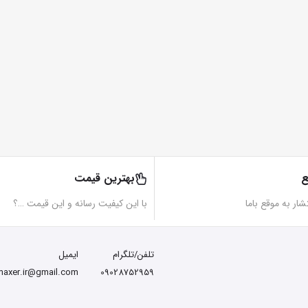
ع
بهترین قیمت
تشار به موقع باما
با این کیفیت رسانه و این قیمت …؟
تلفن/تلگرام
ایمیل
maxer.ir@gmail.com
09028752959