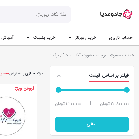
حساب کاربری
خرید رپورتاژ
خرید بکلینک
آموزش ه
خانه
/
محصولات برچسب خورده “بک لینک”
/ برگه 2
مرتب‌سازی:
پیشفرض
محبو
فیلتر بر اساس قیمت
فروش ویژه
20.800.000 تومان
|
1.200.000 تومان
صافی