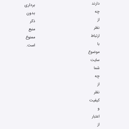
دارند
برداری
چه
بدون
از
ذکر
نظر
منبع
ارتباط
ممنوع
با
است.
موضوع
سایت
شما
چه
از
نظر
کیفیت
و
اعتبار
از