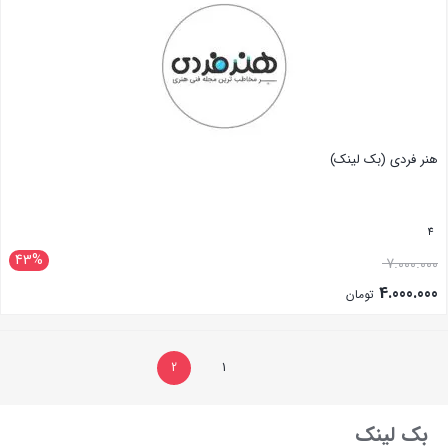
هنر فردی (بک لینک)
4
43%
7.000.000
4.000.000
تومان
بستن
2
1
بک لینک