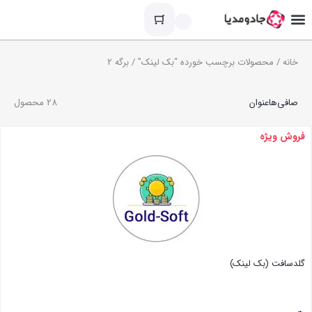
خانه
/
محصولات برچسب خورده “بک لینک”
/ برگه 2
صافی‌ها
عنوان
28 محصول
فروش ویژه
گلد‌سافت (بک لینک)