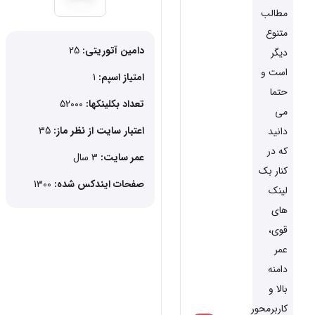
مطالب
متنوع
دامین آتوریتی:
25
دیگر
است و
امتیاز اسپم:
1
حتما
تعداد بکلینکها:
52000
می
اعتبار سایت از نظر ماز:
35
دانید
که در
عمر سایت:
3 سال
کنار بک
صفحات ایندکس شده:
1300
لینک
های
قوی،
عمر
دامنه
بالا و
کاربرمحور