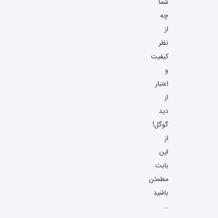
شما
چه
از
نظر
کیفیت
و
اعتبار
از
دید
گوگل!
از
این
بابت
مطمئن
باشید
…