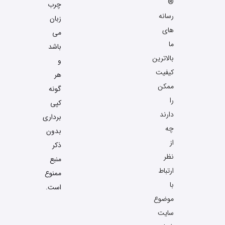
®
چرب
رسانه
زبان
های
می
ما
باشد
بالاترین
و
کیفیت
هر
ممکن
گونه
را
کپی
دارند
برداری
چه
بدون
از
ذکر
نظر
منبع
ارتباط
ممنوع
با
است.
موضوع
سایت