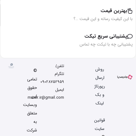
بهترین قیمت
با این کیفیت رسانه و این قیمت …؟
پشتیبانی سریع تیکت
پشتیبانی چه با تیکت چه تماس
تلفن/
روش
©
تلگرام
ارسال
تمامی
09028752959
رپورتاژ
حقوق
ایمیل
و بک
این
maxer.ir@gmail.com
لینک
وبسایت
متعلق
قوانین
به
سایت
شرکت