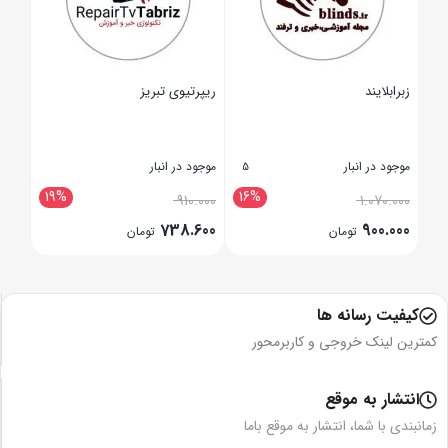
زبرابلایند
ریپرتیوی تبریز
سازم
موجود در انبار
موجود در انبار
موجود
5
4
19%
16%
21
.000
910.000
1.070.000
.000
738.600
900.000
تومان
تومان
بستن
بستن
بستن
کیفیت رسانه ها
کمترین لینک خروجی و کاربرمحور
انتشار به موقع
زمانبندی با شما، انتشار به موقع باما