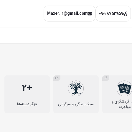
Maxer.ir@gmail.com
09028752959
28
14
+2
، گردشگری و
سبک زندگی و سرگرمی
دیگر دسته‌ها
مهاجرت