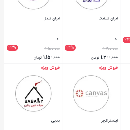
ایران کلینیک
ایران کیدز
24
4
5
23%
24%
1.500.000
1.700.000
1.150.000
1.300.000
تومان
تومان
فروش ویژه
فروش ویژه
بستن
بستن
اینستراکچر
بابایی