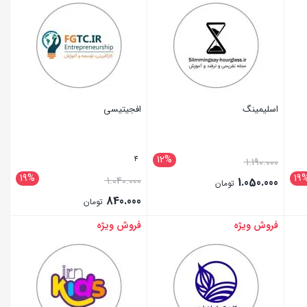
اسلیمینگ
افجیتیسی
12%
4
1.190.000
19%
19
1.040.000
1.050.000
تومان
840.000
تومان
فروش ویژه
فروش ویژه
بستن
بستن