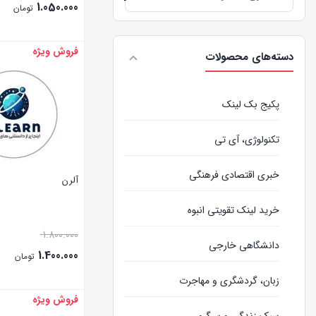
1.050.000
تومان
فروش ویژه
بستن
دسته‌های محصولات
پکیج بک لینک
تکنولوژی، آی تی
خبری اقتصادی فرهنگی
آلرن
خرید لینک تقویتی انبوه
1.800.000
دانشگاهی خارجی
1.400.000
تومان
زبان، گردشگری و مهاجرت
فروش ویژه
بستن