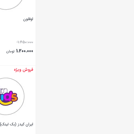
اوقلون
1.450.000
1.200.000
تومان
فروش ویژه
بستن
ایران کیدز (بک لینک)