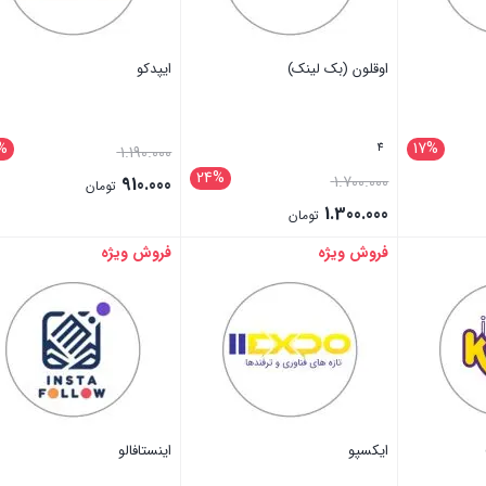
اوقلون (بک لینک)
ایپدکو
%
17%
4
1.190.000
24%
1.700.000
910.000
تومان
1.300.000
تومان
فروش ویژه
فروش ویژه
بستن
بستن
ایکسپو
اینستافالو