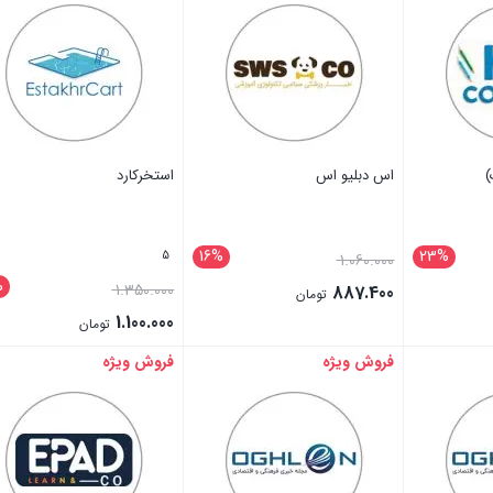
)
اس دبلیو اس
استخرکارد
16%
23%
5
1.060.000
%
1.350.000
887.400
تومان
1.100.000
تومان
فروش ویژه
فروش ویژه
بستن
بستن