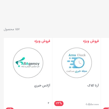
157 محصول
فروش ویژه
فروش ویژه
آرنا کلاک
آژانس خبری
24%
2
1.580.000