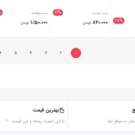
%
21%
1.450.000
1.070.000
28%
1.150.000
840.000
تومان
تومان
بستن
بستن
6
5
4
3
2
1
ع
بهترین قیمت
تشار به موقع باما
با این کیفیت رسانه و این قیمت …؟