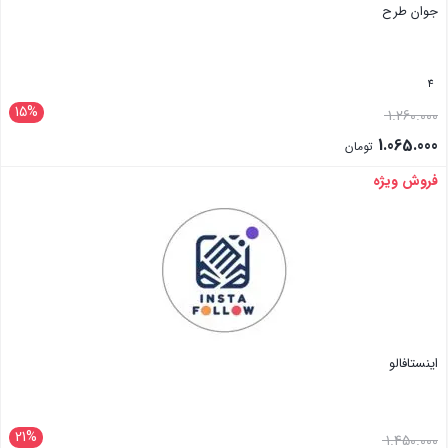
جوان طرح
4
15%
1.260.000
1.065.000
تومان
فروش ویژه
بستن
اینستافالو
21%
1.450.000