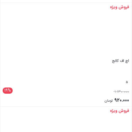
فروش ویژه
بستن
اچ اف کالج
5
19%
1.130.000
920.000
تومان
فروش ویژه
بستن