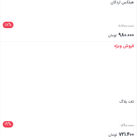
هبلکس اردکان
18%
1.200.000
980.000
تومان
فروش ویژه
بستن
تات بلاگ
19%
890.000
721.400
تومان