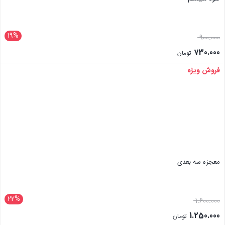
19%
900.000
730.000
تومان
فروش ویژه
بستن
معجزه سه بعدی
22%
1.600.000
1.250.000
تومان