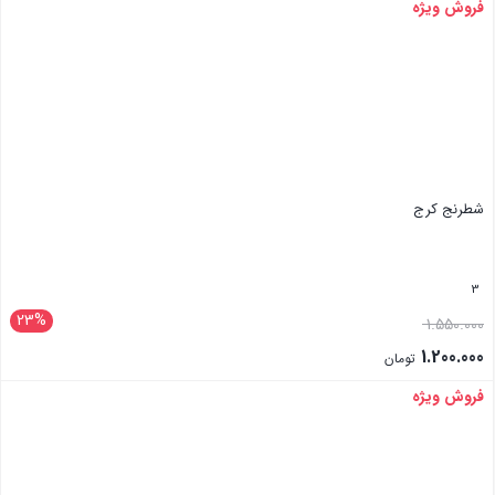
فروش ویژه
بستن
شطرنج کرج
3
23%
1.550.000
1.200.000
تومان
فروش ویژه
بستن