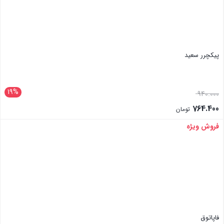
پیکچرر سعید
19%
940.000
764.400
تومان
فروش ویژه
بستن
فاپاتوق