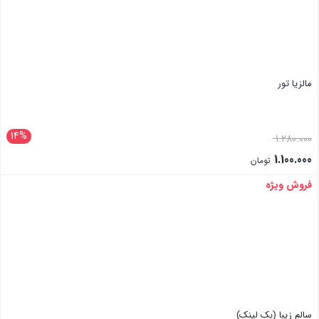
مالزیا تور
14%
1.280.000
1.100.000
تومان
فروش ویژه
بستن
سالم زیبا (بک لینک)