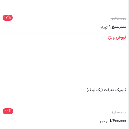
17%
1.800.000
1.500.000
تومان
فروش ویژه
بستن
کلینیک معرفت (بک لینک)
22%
1.800.000
1.400.000
تومان