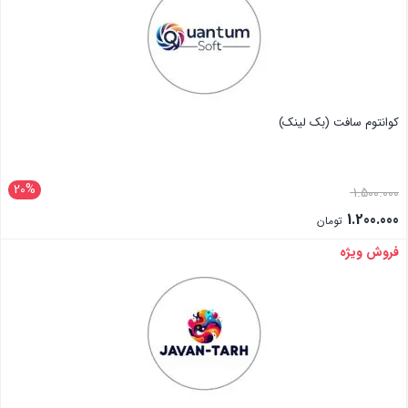
کوانتوم سافت (بک لینک)
20%
1.500.000
1.200.000
تومان
فروش ویژه
بستن