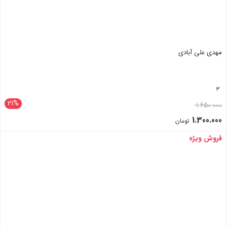
مهدی علی آبادی
3
21%
1.650.000
1.300.000
تومان
فروش ویژه
بستن