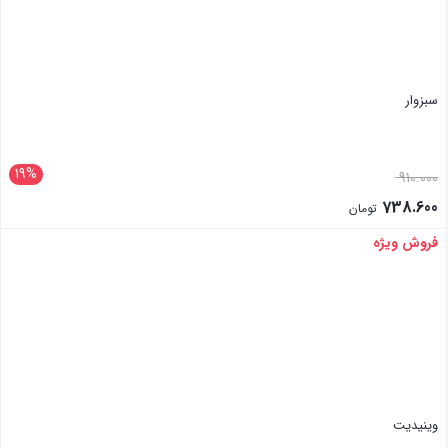
سبزوار
19%
910.000
738.600
تومان
فروش ویژه
بستن
وینیدیت