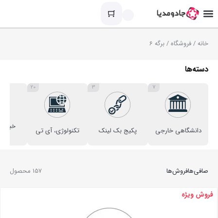
خانه
/
فروشگاه
/ برگه 6
دسته‌ها
20
3
7
خبری ا
دانشگاهی خارجی
پکیج بک لینک
تکنولوژی، آی تی
فره
صافی‌ها
فروش‌ها
157 محصول
فروش ویژه