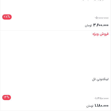
28%
5.000.000
3.600.000
تومان
فروش ویژه
بستن
لینکدونی تل
14%
1.380.000
1.180.000
تومان