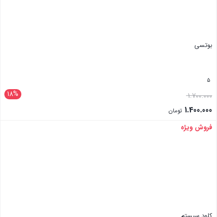
بوتسی
5
18%
1.700.000
1.400.000
تومان
فروش ویژه
بستن
کلود سیستم