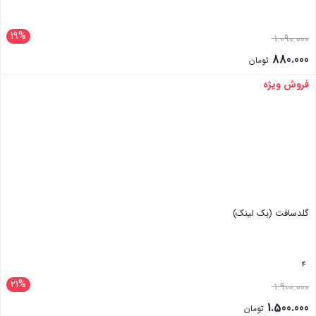
19%
1.090.000
880.000
تومان
فروش ویژه
بستن
گلد‌سافت (بک لینک)
4
21%
1.900.000
1.500.000
تومان