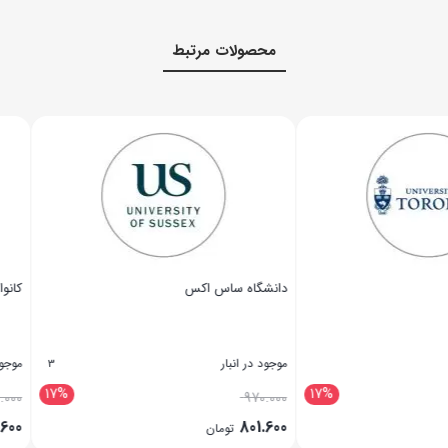
محصولات مرتبط
دانشگاه ساس اکس
کانواس
موجود در انبار
موجود در انبار
3
17%
17%
970.000
970.000
801.600
801.600
تومان
تومان