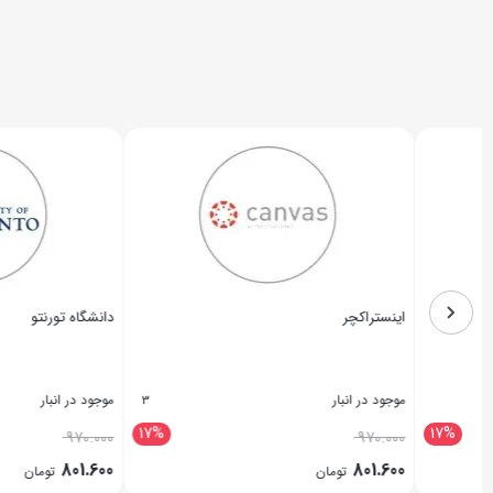
اینستراکچر
دانشگاه تورنتو
موجود در انبار
موجود در انبار
3
17%
970.000
970.000
801.600
801.600
تومان
تومان