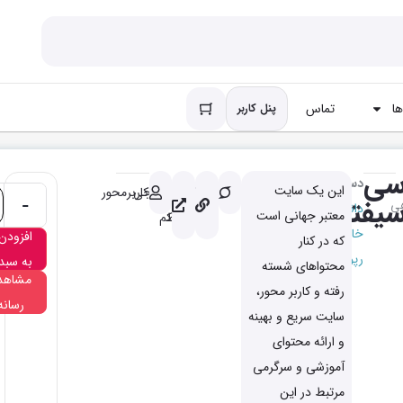
ا
تماس
پنل کاربر
ی
دسته
این یک سایت
باکیفیت
کاملا
خروجی
کاربرمحور
یفتی
-
هی
دانشگاهی
معتبر جهانی است
مرتبط
کم
خارجی
افزودن
که در کنار
رپورتاژ
به سبد
محتواهای شسته
مشاهد
رفته و کاربر محور،
رسانه
سایت سریع و بهینه
و ارائه محتوای
آموزشی و سرگرمی
مرتبط در این