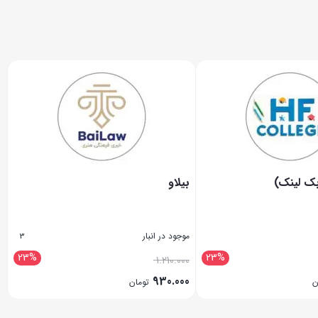
بک لینک)
بیلاو
موجود در انبار
3
23%
23%
1.210.000
930.000
ن
تومان
بستن