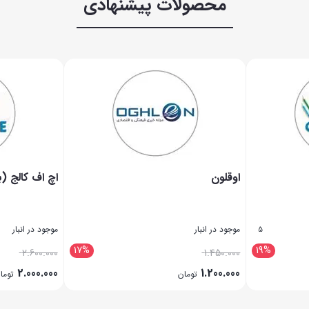
محصولات پیشنهادی
اوقلون
اچ اف کالج (
موجود در انبار
موجود در انبار
5
17%
19%
2.600.000
1.450.000
2.000.000
1.200.000
تومان
توما
بستن
بستن