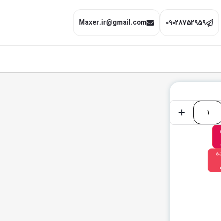
Maxer.ir@gmail.com
09028752959
+
ه