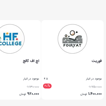
فوریت
اچ اف کالج
موجود در انبار
موجود در انبار
4.5
20%
1.130.000
1.750.000
920.000
1.400.000
تومان
تومان
بستن
بستن