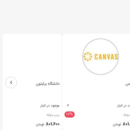
دانشگاه برایتون
موجود در انبار
2
3
17%
17%
970.000
801.600
تومان