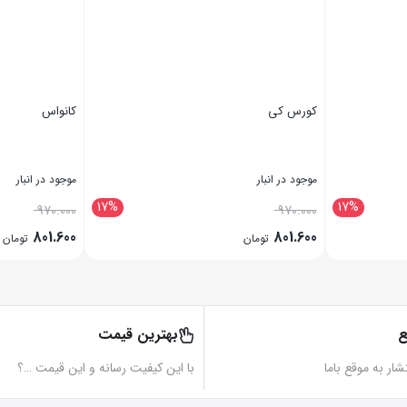
کورس کی
کانواس
موجود در انبار
موجود در انبار
17%
17%
970.000
970.000
801.600
801.600
تومان
تومان
بستن
بستن
ع
بهترین قیمت
تشار به موقع باما
با این کیفیت رسانه و این قیمت …؟