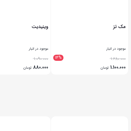
مک تز
وینیدیت
موجود در انبار
موجود در انبار
14%
1.090.000
1.280.000
880.000
1.100.000
تومان
تومان
بستن
بستن