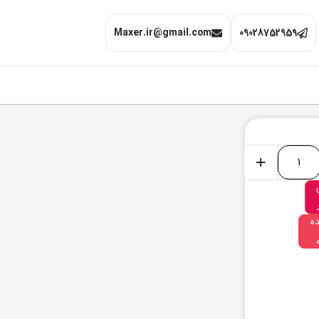
Maxer.ir@gmail.com
09028752959
+
ه