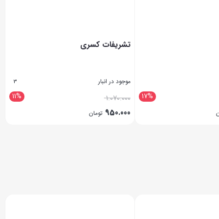
تشریفات کسری
موجود در انبار
3
11%
17%
1.070.000
950.000
ن
تومان
بستن