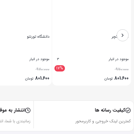
اینستراکچر
دانشگاه تورنتو
موجود در انبار
موجود در انبار
3
17%
970.000
970.000
801.600
801.600
تومان
تومان
بستن
بستن
کیفیت رسانه ها
انتشار به موق
کمترین لینک خروجی و کاربرمحور
زمانبندی با شما، ان