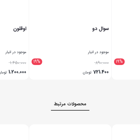
سوال دو
اوقلون
موجود در انبار
موجود در انبار
19%
19%
1.450.000
890.000
1.200.000
721.400
تومان
توما
بستن
بستن
محصولات مرتبط