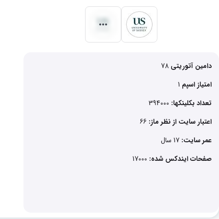
دامین آتوریتی
78
امتیاز اسپم
1
تعداد بکلینکها:
394000
اعتبار سایت از نظر ماز:
66
عمر سایت:
17 سال
صفحات ایندکس شده:
17000