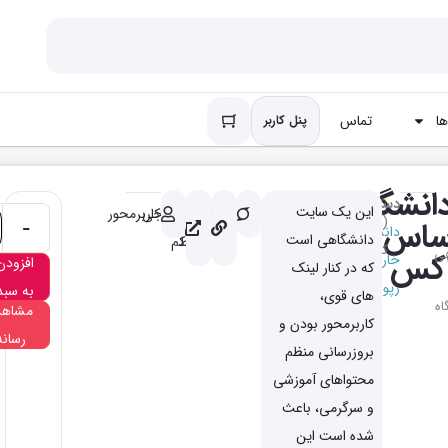
ا
تماس
پنل کاربر
انشگاه
دسته
این یک سایت
باکیفیت
کاملا
خروجی
کاربرمحور
(دیدگاه
اس
-
دانشگاهی
دانشگاهی است
مرتبط
کم
کاربر
1
)
هی
کس
خارجی
افزودن
که در کنار لینک
رپورتاژ
به سبد
های قوی،
اه
مشاهد
کاربرمحور بودن و
رسانه
بروزرسانی منظم
محتواهای آموزشی
و سرگرمی، باعث
شده است این