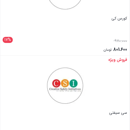
کورس کی
17%
970.000
801.600
تومان
فروش ویژه
بستن
سی سیفتی