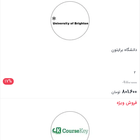
دانشگاه برایتون
2
17%
970.000
801.600
تومان
فروش ویژه
بستن