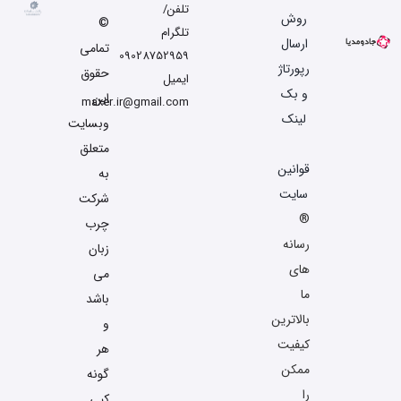
تلفن/
روش
©
تلگرام
ارسال
تمامی
09028752959
رپورتاژ
حقوق
ایمیل
و بک
این
maxer.ir@gmail.com
لینک
وبسایت
متعلق
قوانین
به
سایت
شرکت
®
چرب
رسانه
زبان
های
می
ما
باشد
بالاترین
و
کیفیت
هر
ممکن
گونه
را
کپی