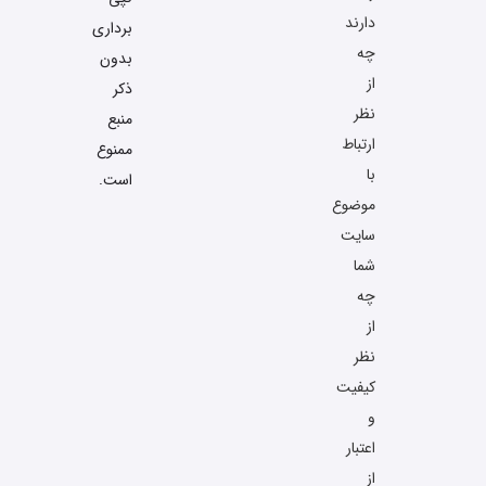
دارند
برداری
چه
بدون
از
ذکر
نظر
منبع
ارتباط
ممنوع
با
است.
موضوع
سایت
شما
چه
از
نظر
کیفیت
و
اعتبار
از