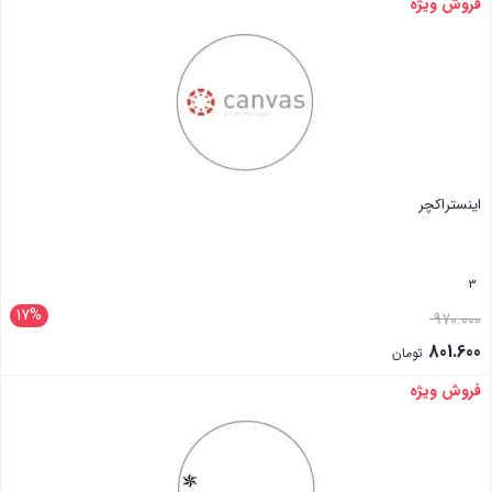
فروش ویژه
بستن
اینستراکچر
3
17%
970.000
801.600
تومان
فروش ویژه
بستن