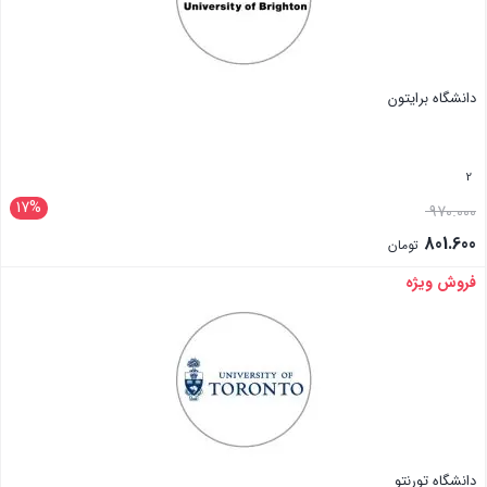
دانشگاه برایتون
2
17%
970.000
801.600
تومان
فروش ویژه
بستن
دانشگاه تورنتو