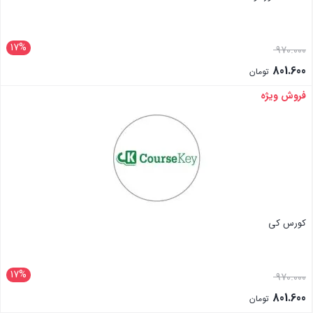
17%
970.000
801.600
تومان
فروش ویژه
بستن
کورس کی
17%
970.000
801.600
تومان