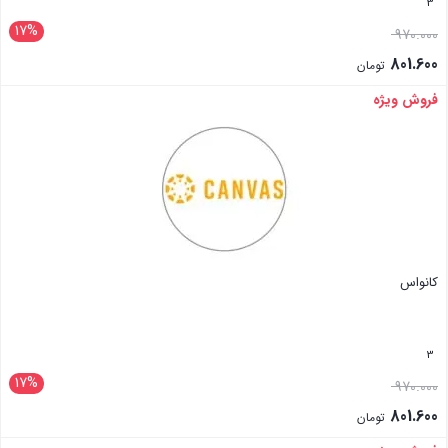
3
17%
970.000
801.600
تومان
فروش ویژه
بستن
کانواس
3
17%
970.000
801.600
تومان