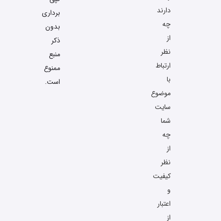
دارند
برداری
چه
بدون
از
ذکر
نظر
منبع
ارتباط
ممنوع
با
است.
موضوع
سایت
شما
چه
از
نظر
کیفیت
و
اعتبار
از