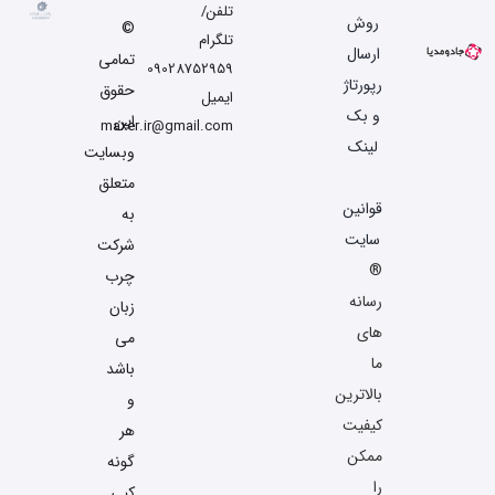
تلفن/
روش
©
تلگرام
ارسال
تمامی
09028752959
رپورتاژ
حقوق
ایمیل
و بک
این
maxer.ir@gmail.com
لینک
وبسایت
متعلق
قوانین
به
سایت
شرکت
®
چرب
رسانه
زبان
های
می
ما
باشد
بالاترین
و
کیفیت
هر
ممکن
گونه
را
کپی