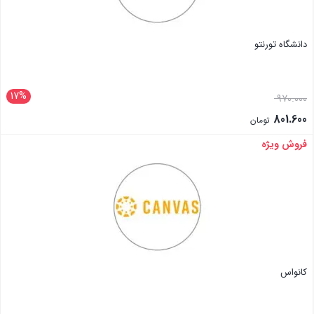
دانشگاه تورنتو
17%
970.000
801.600
تومان
فروش ویژه
بستن
کانواس