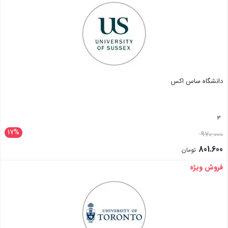
دانشگاه ساس اکس
3
17%
970.000
801.600
تومان
فروش ویژه
بستن