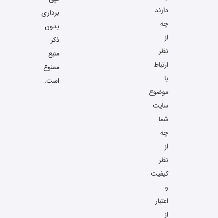
دارند
برداری
چه
بدون
از
ذکر
نظر
منبع
ارتباط
ممنوع
با
است.
موضوع
سایت
شما
چه
از
نظر
کیفیت
و
اعتبار
از