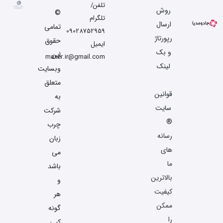
تلفن/
روش
©
تلگرام
ارسال
تمامی
09028752959
رپورتاژ
حقوق
ایمیل
و بک
این
maxer.ir@gmail.com
لینک
وبسایت
متعلق
قوانین
به
سایت
شرکت
®
چرب
رسانه
زبان
های
می
ما
باشد
بالاترین
و
کیفیت
هر
ممکن
گونه
را
کپی